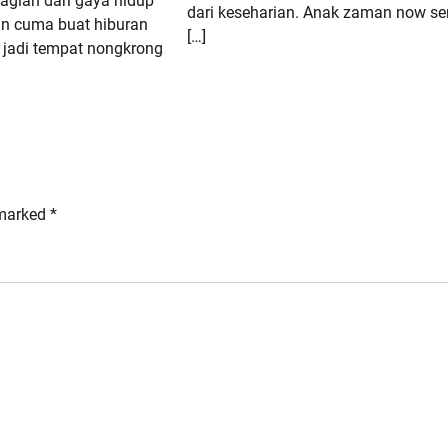
agian dari gaya hidup
dari keseharian. Anak zaman now se
n cuma buat hiburan
[…]
a jadi tempat nongkrong
 marked
*