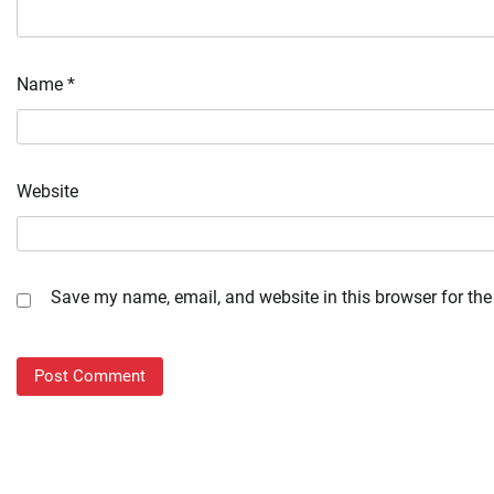
Name
*
Website
Save my name, email, and website in this browser for the