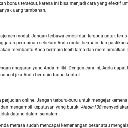
 bonus tersebut, karena ini bisa menjadi cara yang efektif un
banyak uang tambahan.
anajemen modal. Jangan terbawa emosi dan tergoda untuk terus
anggaran permainan sebelum Anda mulai bermain dan pastikan
ak akan membantu Anda bermain lebih lama dan meminimalkan r
ngan anggaran yang Anda miliki. Dengan cara ini, Anda dapat 
uncul jika Anda bermain tanpa kontrol.
m perjudian online. Jangan terburu-buru untuk mengejar kemen
us dan mengambil keputusan yang buruk.
Aladin138
menyediaka
 tidak datang dalam semalam.
ka Anda merasa sudah mencapai kemenangan besar atau mengal