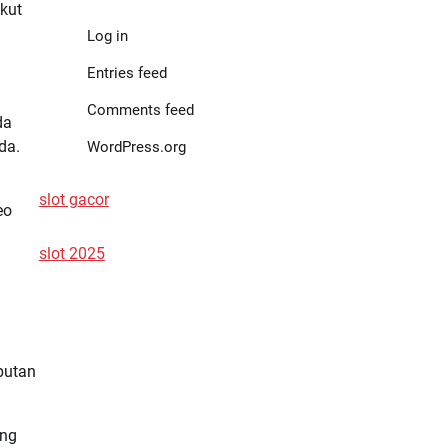
ikut
Log in
Entries feed
Comments feed
da
da.
WordPress.org
slot gacor
eo
slot 2025
butan
ang