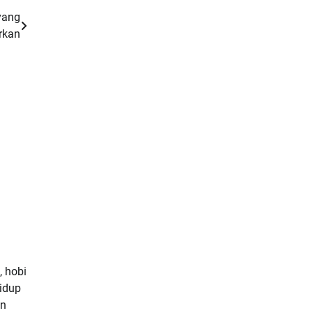
yang
rkan
 hobi
hidup
in