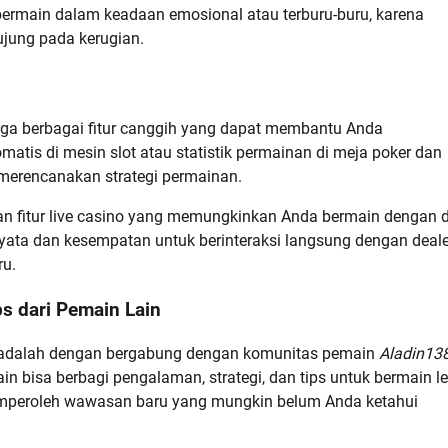
n bermain dalam keadaan emosional atau terburu-buru, karena
ujung pada kerugian.
uga berbagai fitur canggih yang dapat membantu Anda
atis di mesin slot atau statistik permainan di meja poker dan
merencanakan strategi permainan.
n fitur live casino yang memungkinkan Anda bermain dengan d
yata dan kesempatan untuk berinteraksi langsung dengan deale
ru.
s dari Pemain Lain
 adalah dengan bergabung dengan komunitas pemain
Aladin13
n bisa berbagi pengalaman, strategi, dan tips untuk bermain l
memperoleh wawasan baru yang mungkin belum Anda ketahui