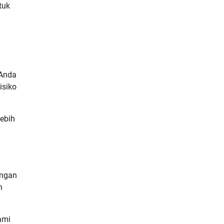
tuk
 Anda
isiko
lebih
angan
n
ami