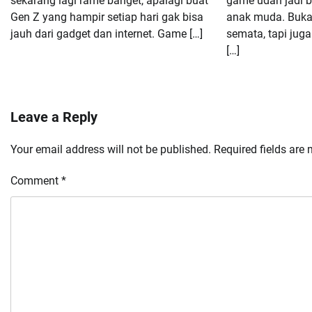
sekarang lagi rame banget, apalagi buat
game udah jadi b
Gen Z yang hampir setiap hari gak bisa
anak muda. Buka
jauh dari gadget dan internet. Game […]
semata, tapi jug
[…]
Leave a Reply
Your email address will not be published.
Required fields are
Comment
*