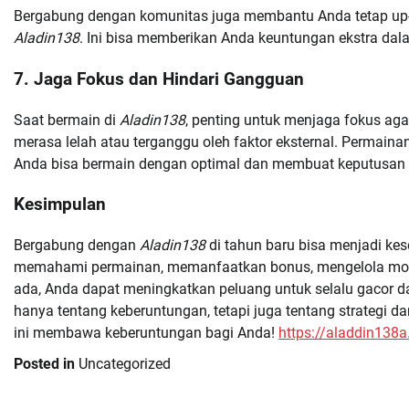
Bergabung dengan komunitas juga membantu Anda tetap up-
Aladin138
. Ini bisa memberikan Anda keuntungan ekstra da
7. Jaga Fokus dan Hindari Gangguan
Saat bermain di
Aladin138
, penting untuk menjaga fokus ag
merasa lelah atau terganggu oleh faktor eksternal. Permain
Anda bisa bermain dengan optimal dan membuat keputusan y
Kesimpulan
Bergabung dengan
Aladin138
di tahun baru bisa menjadi k
memahami permainan, memanfaatkan bonus, mengelola modal,
ada, Anda dapat meningkatkan peluang untuk selalu gacor d
hanya tentang keberuntungan, tetapi juga tentang strategi 
ini membawa keberuntungan bagi Anda!
https://aladdin138
Posted in
Uncategorized