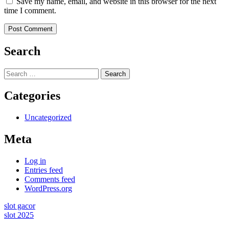
Save my name, email, and website in this browser for the next
time I comment.
Search
Search
for:
Categories
Uncategorized
Meta
Log in
Entries feed
Comments feed
WordPress.org
slot gacor
slot 2025