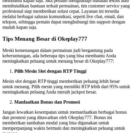
membantu kapan saja. Jika pemain menghadapi masalah teknis atau
membutuhkan bantuan terkait permainan, tim customer service yang
profesional siap memberikan solusi cepat. Layanan ini tersedia
melalui berbagai saluran komunikasi, seperti live chat, email, dan
telepon, sehingga pemain dapat menghubungi tim support dengan
mudah kapan saja.
Tips Menang Besar di Okeplay777
Meski kemenangan dalam permainan judi bergantung pada
keberuntungan, ada beberapa tips yang bisa membantu Anda
meningkatkan peluang untuk menang besar di Okeplay777:
Pilih Mesin Slot dengan RTP Tinggi
Mesin slot dengan RTP tinggi memberikan peluang lebih besar
untuk menang. Pilih mesin yang memiliki RTP lebih dari 95% untuk
meningkatkan peluang Anda meraih jackpot besar.
Manfaatkan Bonus dan Promosi
Jangan lewatkan kesempatan untuk memanfaatkan berbagai bonus
dan promosi yang ditawarkan oleh Okeplay777. Bonus ini
memberikan tambahan modal yang bisa digunakan untuk
memperpanjang waktu bermain dan meningkatkan peluang untuk