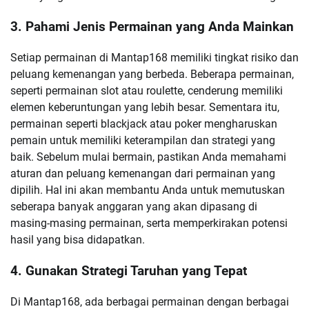
3. Pahami Jenis Permainan yang Anda Mainkan
Setiap permainan di Mantap168 memiliki tingkat risiko dan
peluang kemenangan yang berbeda. Beberapa permainan,
seperti permainan slot atau roulette, cenderung memiliki
elemen keberuntungan yang lebih besar. Sementara itu,
permainan seperti blackjack atau poker mengharuskan
pemain untuk memiliki keterampilan dan strategi yang
baik. Sebelum mulai bermain, pastikan Anda memahami
aturan dan peluang kemenangan dari permainan yang
dipilih. Hal ini akan membantu Anda untuk memutuskan
seberapa banyak anggaran yang akan dipasang di
masing-masing permainan, serta memperkirakan potensi
hasil yang bisa didapatkan.
4. Gunakan Strategi Taruhan yang Tepat
Di Mantap168, ada berbagai permainan dengan berbagai