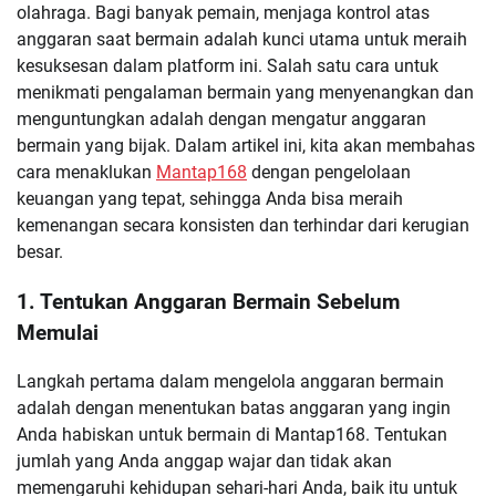
olahraga. Bagi banyak pemain, menjaga kontrol atas
anggaran saat bermain adalah kunci utama untuk meraih
kesuksesan dalam platform ini. Salah satu cara untuk
menikmati pengalaman bermain yang menyenangkan dan
menguntungkan adalah dengan mengatur anggaran
bermain yang bijak. Dalam artikel ini, kita akan membahas
cara menaklukan
Mantap168
dengan pengelolaan
keuangan yang tepat, sehingga Anda bisa meraih
kemenangan secara konsisten dan terhindar dari kerugian
besar.
1. Tentukan Anggaran Bermain Sebelum
Memulai
Langkah pertama dalam mengelola anggaran bermain
adalah dengan menentukan batas anggaran yang ingin
Anda habiskan untuk bermain di Mantap168. Tentukan
jumlah yang Anda anggap wajar dan tidak akan
memengaruhi kehidupan sehari-hari Anda, baik itu untuk