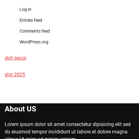
Log in
Entries feed
Comments feed
WordPress.org
slot gacor
slot 2025
About US
Lorem ipsum dolor sit amet consectetur dipisicing elit sed
do eiusmod tempor incididunt ut labore et dolore magna