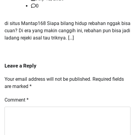
0
di situs Mantap168 Siapa bilang hidup rebahan nggak bisa
cuan? Di era yang makin canggih ini, rebahan pun bisa jadi
ladang rejeki asal tau triknya. […]
Leave a Reply
Your email address will not be published.
Required fields
are marked
*
Comment
*