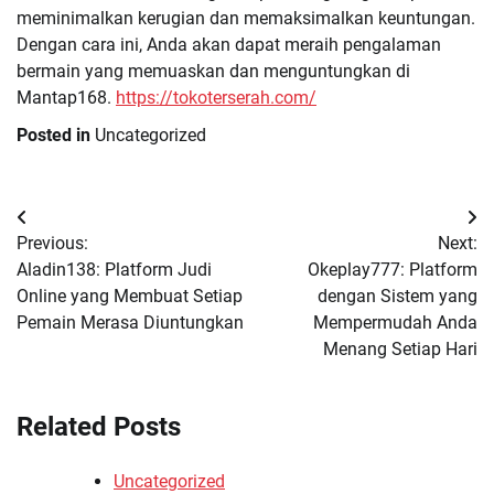
meminimalkan kerugian dan memaksimalkan keuntungan.
Dengan cara ini, Anda akan dapat meraih pengalaman
bermain yang memuaskan dan menguntungkan di
Mantap168.
https://tokoterserah.com/
Posted in
Uncategorized
Post
Previous:
Next:
navigation
Aladin138: Platform Judi
Okeplay777: Platform
Online yang Membuat Setiap
dengan Sistem yang
Pemain Merasa Diuntungkan
Mempermudah Anda
Menang Setiap Hari
Related Posts
Uncategorized