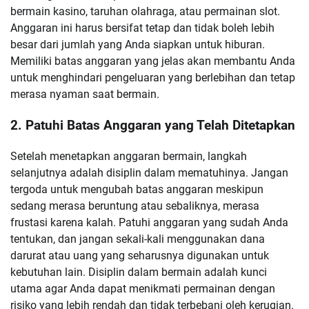
bermain kasino, taruhan olahraga, atau permainan slot.
Anggaran ini harus bersifat tetap dan tidak boleh lebih
besar dari jumlah yang Anda siapkan untuk hiburan.
Memiliki batas anggaran yang jelas akan membantu Anda
untuk menghindari pengeluaran yang berlebihan dan tetap
merasa nyaman saat bermain.
2. Patuhi Batas Anggaran yang Telah Ditetapkan
Setelah menetapkan anggaran bermain, langkah
selanjutnya adalah disiplin dalam mematuhinya. Jangan
tergoda untuk mengubah batas anggaran meskipun
sedang merasa beruntung atau sebaliknya, merasa
frustasi karena kalah. Patuhi anggaran yang sudah Anda
tentukan, dan jangan sekali-kali menggunakan dana
darurat atau uang yang seharusnya digunakan untuk
kebutuhan lain. Disiplin dalam bermain adalah kunci
utama agar Anda dapat menikmati permainan dengan
risiko yang lebih rendah dan tidak terbebani oleh kerugian.