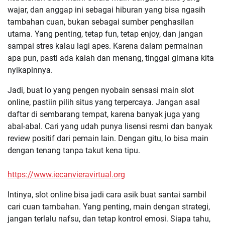
wajar, dan anggap ini sebagai hiburan yang bisa ngasih
tambahan cuan, bukan sebagai sumber penghasilan
utama. Yang penting, tetap fun, tetap enjoy, dan jangan
sampai stres kalau lagi apes. Karena dalam permainan
apa pun, pasti ada kalah dan menang, tinggal gimana kita
nyikapinnya.
Jadi, buat lo yang pengen nyobain sensasi main slot
online, pastiin pilih situs yang terpercaya. Jangan asal
daftar di sembarang tempat, karena banyak juga yang
abal-abal. Cari yang udah punya lisensi resmi dan banyak
review positif dari pemain lain. Dengan gitu, lo bisa main
dengan tenang tanpa takut kena tipu.
https://www.iecanvieravirtual.org
Intinya, slot online bisa jadi cara asik buat santai sambil
cari cuan tambahan. Yang penting, main dengan strategi,
jangan terlalu nafsu, dan tetap kontrol emosi. Siapa tahu,