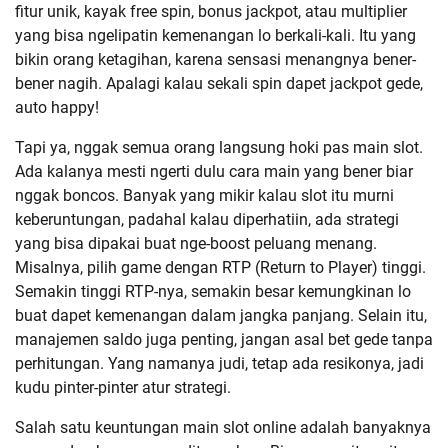
fitur unik, kayak free spin, bonus jackpot, atau multiplier
yang bisa ngelipatin kemenangan lo berkali-kali. Itu yang
bikin orang ketagihan, karena sensasi menangnya bener-
bener nagih. Apalagi kalau sekali spin dapet jackpot gede,
auto happy!
Tapi ya, nggak semua orang langsung hoki pas main slot.
Ada kalanya mesti ngerti dulu cara main yang bener biar
nggak boncos. Banyak yang mikir kalau slot itu murni
keberuntungan, padahal kalau diperhatiin, ada strategi
yang bisa dipakai buat nge-boost peluang menang.
Misalnya, pilih game dengan RTP (Return to Player) tinggi.
Semakin tinggi RTP-nya, semakin besar kemungkinan lo
buat dapet kemenangan dalam jangka panjang. Selain itu,
manajemen saldo juga penting, jangan asal bet gede tanpa
perhitungan. Yang namanya judi, tetap ada resikonya, jadi
kudu pinter-pinter atur strategi.
Salah satu keuntungan main slot online adalah banyaknya