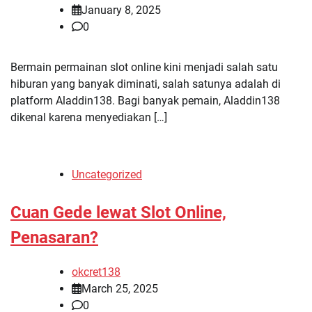
January 8, 2025
0
Bermain permainan slot online kini menjadi salah satu
hiburan yang banyak diminati, salah satunya adalah di
platform Aladdin138. Bagi banyak pemain, Aladdin138
dikenal karena menyediakan […]
Uncategorized
Cuan Gede lewat Slot Online,
Penasaran?
okcret138
March 25, 2025
0