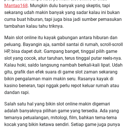
Mantap168
. Mungkin dulu banyak yang skeptis, tapi
sekarang udah makin banyak yang sadar kalau ini bukan
cuma buat hiburan, tapi juga bisa jadi sumber pemasukan
tambahan kalau tahu triknya.
Main slot online itu kayak gabungan antara hiburan dan
peluang. Bayangin aja, sambil santai di rumah, scroll-scroll
HP, bisa dapet duit. Gampang banget, tinggal pilih game
slot yang cocok, atur taruhan, terus tinggal putar reels-nya.
Kalau hoki, saldo langsung nambah berkali-kali lipat. Udah
gitu, grafik dan efek suara di game slot zaman sekarang
bikin pengalaman main makin seru. Rasanya kayak di
kasino beneran, tapi nggak perlu repot keluar rumah atau
dandan rapi.
Salah satu hal yang bikin slot online makin digemari
adalah banyaknya pilihan game yang tersedia. Ada yang
temanya petualangan, mitologi, film, bahkan tema-tema
kocak yang bikin ketawa sendiri. Setiap game juga punya