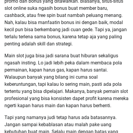
promo dan bonus yang ditawarkan. Biasanya, situs-situs
slot online suka ngasih bonus buat member baru,
cashback, atau free spin buat nambah peluang menang.
Nah, kalau bisa manfaatin bonus ini dengan baik, modal
kecil pun bisa berkembang jadi cuan gede. Tapi ya, jangan
terlalu terlena sama bonus, karena tetap aja yang paling
penting adalah skill dan strategi.
Main slot juga bisa jadi sarana buat hiburan sekaligus
ngasah insting. Lo jadi lebih peka dalam membaca pola
permainan, kapan harus gas, kapan harus santai.
Walaupun banyak yang bilang ini cuma soal
keberuntungan, tapi kalau lo sering main, pasti ada pola
tertentu yang bisa dipelajari. Makanya, banyak pemain slot
profesional yang bisa konsisten dapet profit karena mereka
ngerti kapan harus main dan kapan harus berhenti.
Tapi yang namanya judi tetap harus ada batasannya.
Jangan sampai kebablasan atau malah pake uang
kebutuhan buat main. Selalu main dengan batas yang