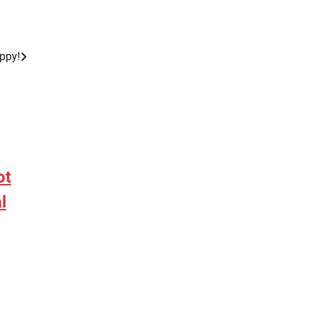
appy!
ot
l