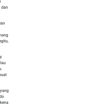
i
u dan
dan
enang
gitu,
i
alau
u.
buat
 yang
ldo
 kena