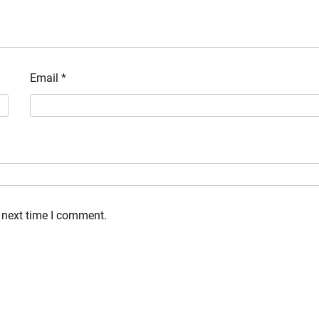
Email
*
 next time I comment.