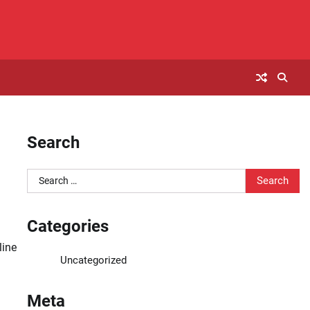
Search
Search
for:
Categories
line
Uncategorized
Meta