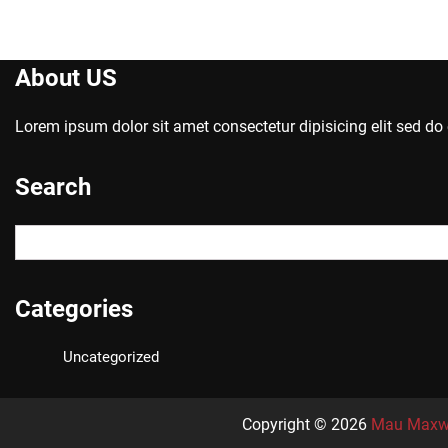
About US
Lorem ipsum dolor sit amet consectetur dipisicing elit sed d
Search
Search
for:
Categories
Uncategorized
Copyright © 2026
Mau Maxwin