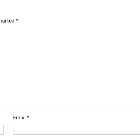
 marked
*
Email
*