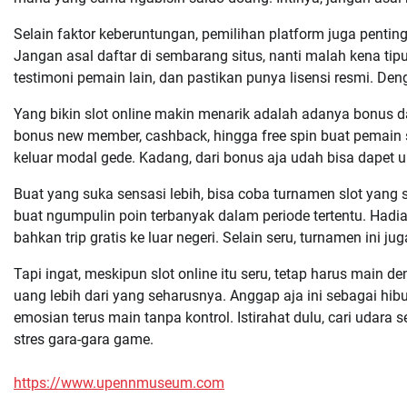
Selain faktor keberuntungan, pemilihan platform juga pentin
Jangan asal daftar di sembarang situs, nanti malah kena tipu 
testimoni pemain lain, dan pastikan punya lisensi resmi. De
Yang bikin slot online makin menarik adalah adanya bonus 
bonus new member, cashback, hingga free spin buat pemain s
keluar modal gede. Kadang, dari bonus aja udah bisa dapet 
Buat yang suka sensasi lebih, bisa coba turnamen slot yang s
buat ngumpulin poin terbanyak dalam periode tertentu. Hadia
bahkan trip gratis ke luar negeri. Selain seru, turnamen ini ju
Tapi ingat, meskipun slot online itu seru, tetap harus mai
uang lebih dari yang seharusnya. Anggap aja ini sebagai hibu
emosian terus main tanpa kontrol. Istirahat dulu, cari udara 
stres gara-gara game.
https://www.upennmuseum.com