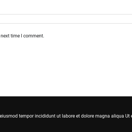
 next time I comment.
o eiusmod tempor incididunt ut labore et dolore magna aliqua U