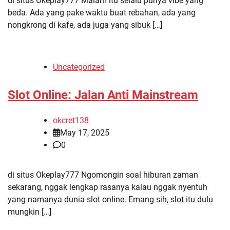
di situs Okeplay777 Malam itu selalu punya vibe yang
beda. Ada yang pake waktu buat rebahan, ada yang
nongkrong di kafe, ada juga yang sibuk […]
Uncategorized
Slot Online: Jalan Anti Mainstream
okcret138
May 17, 2025
0
di situs Okeplay777 Ngomongin soal hiburan zaman
sekarang, nggak lengkap rasanya kalau nggak nyentuh
yang namanya dunia slot online. Emang sih, slot itu dulu
mungkin […]