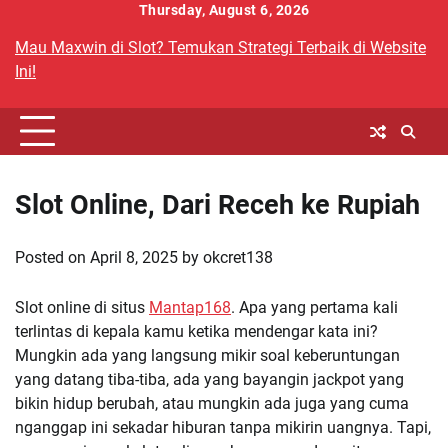
Skip
Thursday, August 6, 2026
to
Mau Maxwin di Slot? Temukan Strategi Terbaik di Website
content
Ini!
Slot Online, Dari Receh ke Rupiah
Posted on
April 8, 2025
by
okcret138
Slot online di situs
Mantap168
. Apa yang pertama kali
terlintas di kepala kamu ketika mendengar kata ini?
Mungkin ada yang langsung mikir soal keberuntungan
yang datang tiba-tiba, ada yang bayangin jackpot yang
bikin hidup berubah, atau mungkin ada juga yang cuma
nganggap ini sekadar hiburan tanpa mikirin uangnya. Tapi,