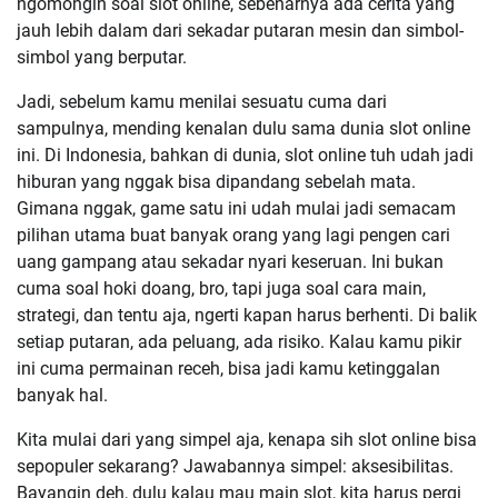
ngomongin soal slot online, sebenarnya ada cerita yang
jauh lebih dalam dari sekadar putaran mesin dan simbol-
simbol yang berputar.
Jadi, sebelum kamu menilai sesuatu cuma dari
sampulnya, mending kenalan dulu sama dunia slot online
ini. Di Indonesia, bahkan di dunia, slot online tuh udah jadi
hiburan yang nggak bisa dipandang sebelah mata.
Gimana nggak, game satu ini udah mulai jadi semacam
pilihan utama buat banyak orang yang lagi pengen cari
uang gampang atau sekadar nyari keseruan. Ini bukan
cuma soal hoki doang, bro, tapi juga soal cara main,
strategi, dan tentu aja, ngerti kapan harus berhenti. Di balik
setiap putaran, ada peluang, ada risiko. Kalau kamu pikir
ini cuma permainan receh, bisa jadi kamu ketinggalan
banyak hal.
Kita mulai dari yang simpel aja, kenapa sih slot online bisa
sepopuler sekarang? Jawabannya simpel: aksesibilitas.
Bayangin deh, dulu kalau mau main slot, kita harus pergi