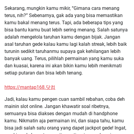
Sekarang, mungkin kamu mikir, “Gimana cara menang
terus, nih?” Sebenarnya, gak ada yang bisa memastikan
kamu bakal menang terus. Tapi, ada beberapa tips yang
bisa bantu kamu buat lebih sering menang. Salah satunya
adalah mengelola taruhan kamu dengan bijak. Jangan
asal taruhan gede kalau kamu lagi kalah streak, lebih baik
turunin sedikit taruhanmu supaya gak kehilangan lebih
banyak uang. Terus, pilihlah permainan yang kamu suka
dan kuasai, karena ini akan bikin kamu lebih menikmati
setiap putaran dan bisa lebih tenang.
https://mantap168.닷컴
Jadi, kalau kamu pengen cuan sambil rebahan, coba deh
mainin slot online. Jangan khawatir soal ribetnya,
semuanya bisa diakses dengan mudah di handphone
kamu. Nikmatin aja permainan ini, dan siapa tahu, kamu
bisa jadi salah satu orang yang dapet jackpot gede! Ingat,