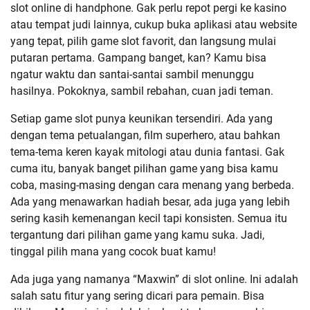
slot online di handphone. Gak perlu repot pergi ke kasino
atau tempat judi lainnya, cukup buka aplikasi atau website
yang tepat, pilih game slot favorit, dan langsung mulai
putaran pertama. Gampang banget, kan? Kamu bisa
ngatur waktu dan santai-santai sambil menunggu
hasilnya. Pokoknya, sambil rebahan, cuan jadi teman.
Setiap game slot punya keunikan tersendiri. Ada yang
dengan tema petualangan, film superhero, atau bahkan
tema-tema keren kayak mitologi atau dunia fantasi. Gak
cuma itu, banyak banget pilihan game yang bisa kamu
coba, masing-masing dengan cara menang yang berbeda.
Ada yang menawarkan hadiah besar, ada juga yang lebih
sering kasih kemenangan kecil tapi konsisten. Semua itu
tergantung dari pilihan game yang kamu suka. Jadi,
tinggal pilih mana yang cocok buat kamu!
Ada juga yang namanya “Maxwin” di slot online. Ini adalah
salah satu fitur yang sering dicari para pemain. Bisa