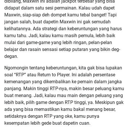
dibilang, Maxwin ini adalah jackpot terbesar yang bisa
didapat dalam satu sesi permainan. Kalau udah dapet
Maxwin, siap-siap deh dompet kamu tebal banget! Tapi
jangan salah, buat dapetin Maxwin ini gak semudah
kelihatannya. Ada strategi dan keberuntungan yang harus
kamu tahu. Jadi, kalau kamu masih pemula, lebih baik
mulai dari game-game yang lebih ringan, pelan-pelan
belajar dan rasain sensasi setiap putaran yang bikin deg-
degan.
Ngomongin tentang keberuntungan, kita gak bisa lupakan
soal “RTP” atau Return to Player. Ini adalah persentase
kemenangan yang dikembalikan ke pemain dalam jangka
panjang. Makin tinggi RTP-nya, makin besar peluang kamu
buat menang. Jadi, kalau mau main dengan peluang yang
lebih baik, pilih game dengan RTP tinggi, ya. Meskipun gak
ada yang bisa memastikan kamu bakal menang besar,
setidaknya dengan RTP yang oke, kamu punya
kesempatan lebih gede buat dapetin cuan.