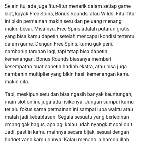
Selain itu, ada juga fitur-fitur menarik dalam setiap game
slot, kayak Free Spins, Bonus Rounds, atau Wilds. Fitur-fitur
ini bikin permainan makin seru dan peluang menang
makin besar. Misalnya, Free Spins adalah putaran gratis
yang bisa kamu dapetin setelah mencapai kondisi tertentu
dalam game. Dengan Free Spins, kamu gak perlu
nambahin taruhan lagi, tapi tetap bisa dapetin
kemenangan. Bonus Rounds biasanya memberi
kesempatan buat dapetin hadiah ekstra, atau bisa juga
nambahin multiplier yang bikin hasil kemenangan kamu
makin gila.
Tapi, meskipun seru dan bisa ngasih banyak keuntungan,
main slot online juga ada risikonya. Jangan sampai kamu
terlalu fokus sama permainan ini sampai lupa waktu atau
malah jadi kebablasan. Segala sesuatu yang berlebihan
emang gak bagus, apalagi kalau udah nyangkut soal duit.
Jadi, pastiin kamu mainnya secara bijak, sesuai dengan
budget yang kamu punya. Kalau menang, alhamdulillah,