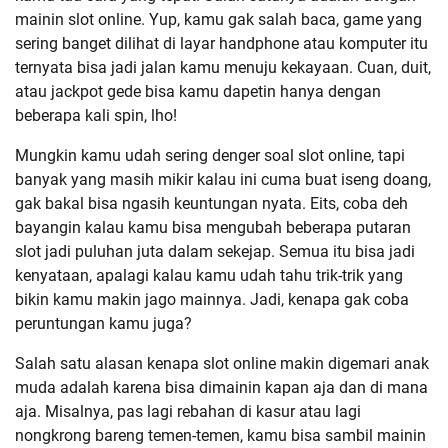
mainin slot online. Yup, kamu gak salah baca, game yang
sering banget dilihat di layar handphone atau komputer itu
ternyata bisa jadi jalan kamu menuju kekayaan. Cuan, duit,
atau jackpot gede bisa kamu dapetin hanya dengan
beberapa kali spin, lho!
Mungkin kamu udah sering denger soal slot online, tapi
banyak yang masih mikir kalau ini cuma buat iseng doang,
gak bakal bisa ngasih keuntungan nyata. Eits, coba deh
bayangin kalau kamu bisa mengubah beberapa putaran
slot jadi puluhan juta dalam sekejap. Semua itu bisa jadi
kenyataan, apalagi kalau kamu udah tahu trik-trik yang
bikin kamu makin jago mainnya. Jadi, kenapa gak coba
peruntungan kamu juga?
Salah satu alasan kenapa slot online makin digemari anak
muda adalah karena bisa dimainin kapan aja dan di mana
aja. Misalnya, pas lagi rebahan di kasur atau lagi
nongkrong bareng temen-temen, kamu bisa sambil mainin