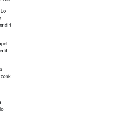
 Lo
k
endiri
apet
edit
ba
 zonk
a
lo