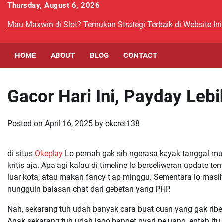
Skip
Thursday, August 6, 2026
to
Mau Maxwin di Slot? Temukan Strategi Terbaik di Website Ini
content
HOME
ABOUT
BLOG
CONTACT
Gacor Hari Ini, Payday Leb
Posted on
April 16, 2025
by
okcret138
di situs
Okeplay
Lo pernah gak sih ngerasa kayak tanggal m
kritis aja. Apalagi kalau di timeline lo berseliweran update 
luar kota, atau makan fancy tiap minggu. Sementara lo masi
nungguin balasan chat dari gebetan yang PHP.
Nah, sekarang tuh udah banyak cara buat cuan yang gak ribe
Anak sekarang tuh udah jago banget nyari peluang, entah itu da