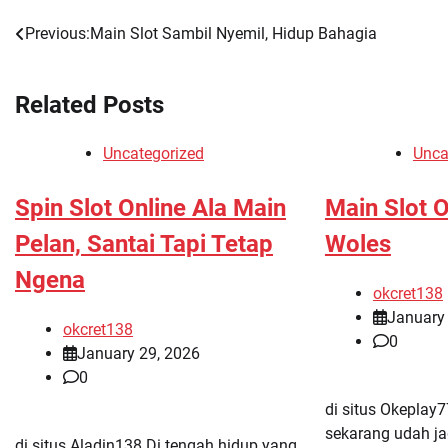
Previous:
Main Slot Sambil Nyemil, Hidup Bahagia
Post
navigation
Related Posts
Uncategorized
Unca
Spin Slot Online Ala Main
Main Slot O
Pelan, Santai Tapi Tetap
Woles
Ngena
okcret138
January
okcret138
0
January 29, 2026
0
di situs Okeplay7
sekarang udah ja
di situs Aladin138 Di tengah hidup yang