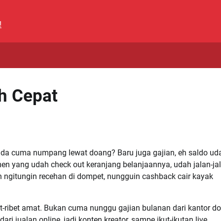
!
ih Cepat
uda cuma numpang lewat doang? Baru juga gajian, eh saldo ud
temen yang udah check out keranjang belanjaannya, udah jalan-ja
h ngitungin recehan di dompet, nungguin cashback cair kayak
t-ribet amat. Bukan cuma nunggu gajian bulanan dari kantor d
ri jualan online, jadi konten kreator, sampe ikut-ikutan live