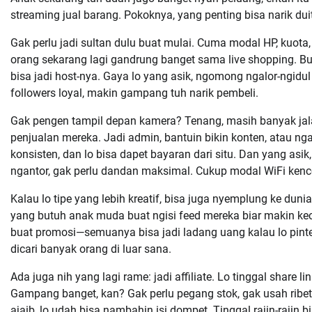
streaming jual barang. Pokoknya, yang penting bisa narik dui
Gak perlu jadi sultan dulu buat mulai. Cuma modal HP, kuota
orang sekarang lagi gandrung banget sama live shopping. B
bisa jadi host-nya. Gaya lo yang asik, ngomong ngalor-ngidul
followers loyal, makin gampang tuh narik pembeli.
Gak pengen tampil depan kamera? Tenang, masih banyak jala
penjualan mereka. Jadi admin, bantuin bikin konten, atau n
konsisten, dan lo bisa dapet bayaran dari situ. Dan yang asik
ngantor, gak perlu dandan maksimal. Cukup modal WiFi kence
Kalau lo tipe yang lebih kreatif, bisa juga nyemplung ke duni
yang butuh anak muda buat ngisi feed mereka biar makin kece
buat promosi—semuanya bisa jadi ladang uang kalau lo pinte
dicari banyak orang di luar sana.
Ada juga nih yang lagi rame: jadi affiliate. Lo tinggal share li
Gampang banget, kan? Gak perlu pegang stok, gak usah ribe
ajaib, lo udah bisa nambahin isi dompet. Tinggal rajin-rajin b