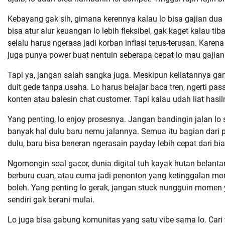
Kebayang gak sih, gimana kerennya kalau lo bisa gajian dua 
bisa atur alur keuangan lo lebih fleksibel, gak kaget kalau t
selalu harus ngerasa jadi korban inflasi terus-terusan. Karen
juga punya power buat nentuin seberapa cepat lo mau gajian
Tapi ya, jangan salah sangka juga. Meskipun keliatannya gamp
duit gede tanpa usaha. Lo harus belajar baca tren, ngerti p
konten atau balesin chat customer. Tapi kalau udah liat hasiln
Yang penting, lo enjoy prosesnya. Jangan bandingin jalan lo
banyak hal dulu baru nemu jalannya. Semua itu bagian dari 
dulu, baru bisa beneran ngerasain payday lebih cepat dari bi
Ngomongin soal gacor, dunia digital tuh kayak hutan belantar
berburu cuan, atau cuma jadi penonton yang ketinggalan mo
boleh. Yang penting lo gerak, jangan stuck nungguin momen 
sendiri gak berani mulai.
Lo juga bisa gabung komunitas yang satu vibe sama lo. Cari 