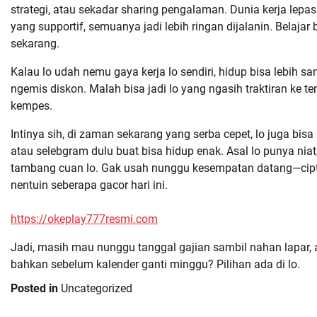
strategi, atau sekadar sharing pengalaman. Dunia kerja lepas 
yang supportif, semuanya jadi lebih ringan dijalanin. Belajar
sekarang.
Kalau lo udah nemu gaya kerja lo sendiri, hidup bisa lebih san
ngemis diskon. Malah bisa jadi lo yang ngasih traktiran ke 
kempes.
Intinya sih, di zaman sekarang yang serba cepet, lo juga bis
atau selebgram dulu buat bisa hidup enak. Asal lo punya niat, 
tambang cuan lo. Gak usah nunggu kesempatan datang—cipta
nentuin seberapa gacor hari ini.
https://okeplay777resmi.com
Jadi, masih mau nunggu tanggal gajian sambil nahan lapar, a
bahkan sebelum kalender ganti minggu? Pilihan ada di lo.
Posted in
Uncategorized