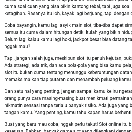
cuma soal cuan yang bisa bikin kantong tebal, tapi juga soa
ketagihan. Rasanya itu loh, kayak lagi berjuang, tapi dengan
Coba bayangin, kamu lagi asyik main slot, tiba-tiba dapet si
semua itu cuma dalam hitungan detik. Itulah yang bikin hidup
Belum lagi kalau kamu lagi hoki, jackpot besar bisa datang t
nggak mau?
Tapi, jangan salah juga, meskipun slot itu penuh kejutan,
Ada strategi, ada trik, dan ada pola-pola yang bisa kamu pel
slot itu bukan cuma tentang menunggu keberuntungan datan
memaksimalkan tiap putaran dan menambah peluang kamu b
Dan satu hal yang penting, jangan sampai kamu keliru ngeras
orang punya cara masing-masing buat menikmati permainan in
nikmatin sensasi tanpa terlalu banyak risiko. Ada juga yang b
tangan kamu. Yang penting, kamu tahu kapan harus berhent
Buat yang baru mau coba, nggak perlu takut! Slot online itu
keseruan. Bahkan, banyak game slot yang dilengkapi dengan fit