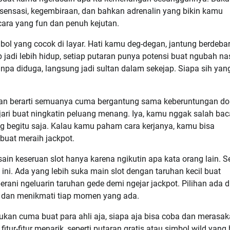
l sensasi, kegembiraan, dan bahkan adrenalin yang bikin kamu
 cara yang fun dan penuh kejutan.
mbol yang cocok di layar. Hati kamu deg-degan, jantung berdebar
 jadi lebih hidup, setiap putaran punya potensi buat ngubah na
anpa diduga, langsung jadi sultan dalam sekejap. Siapa sih yan
 bukan berarti semuanya cuma bergantung sama keberuntungan d
ajari buat ningkatin peluang menang. Iya, kamu nggak salah bac
g begitu saja. Kalau kamu paham cara kerjanya, kamu bisa
uat meraih jackpot.
ain keseruan slot hanya karena ngikutin apa kata orang lain. S
i. Ada yang lebih suka main slot dengan taruhan kecil buat
erani ngeluarin taruhan gede demi ngejar jackpot. Pilihan ada d
i dan menikmati tiap momen yang ada.
 bukan cuma buat para ahli aja, siapa aja bisa coba dan merasa
ur-fitur menarik, seperti putaran gratis atau simbol wild yang 