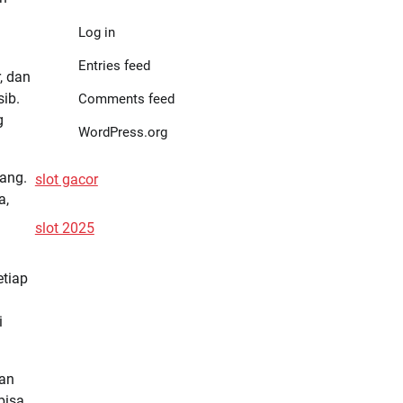
Log in
Entries feed
, dan
sib.
Comments feed
g
WordPress.org
oang.
slot gacor
a,
slot 2025
etiap
i
kan
bisa