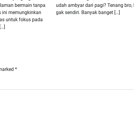
laman bermain tanpa
udah ambyar dari pagi? Tenang bro, 
as ini memungkinkan
gak sendiri. Banyak banget […]
as untuk fokus pada
[…]
 marked
*