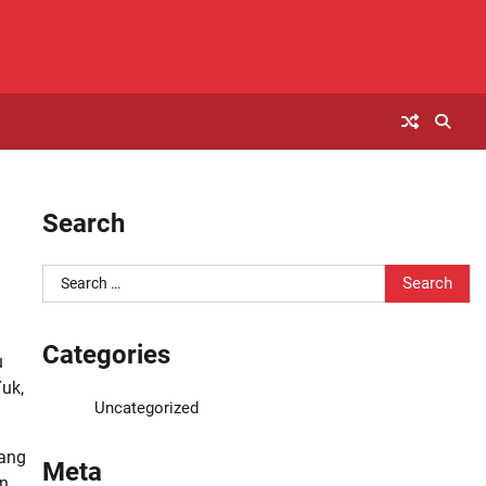
Search
Search
for:
Categories
u
Yuk,
Uncategorized
yang
Meta
an