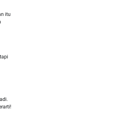
n itu
n
tapi
adi.
rarti!