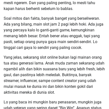
mesti ngerem. Dan yang paling penting, lo mesti tahu
kapan harus berhenti sebelum lo bablas.
Soal mitos dan fakta, banyak banget yang berseliweran.
Ada yang bilang, main slot jam 2 pagi lebih hoki. Ada juga
yang percaya kalo lo ganti-ganti game, kemungkinan
menang lebih besar. Entah bener atau enggak, tapi yang
pasti, setiap orang punya gaya main sendiri-sendiri. Lo
tinggal cari gaya lo sendiri yang paling cocok.
Yang jelas, sekarang slot online bukan lagi mainan orang
tua atau generasi lama. Anak muda zaman sekarang udah
ngambil alih dan bikin suasana baru yang lebih fresh, lebih
gaul, dan pastinya lebih meledak. Buktinya, banyak
streamer, influencer, sampe content creator yang udah
mulai masuk ke dunia ini dan bikin konten gokil dari
aktivitas mereka di dunia slot.
Lo yang baca ini mungkin baru penasaran, mungkin juga
udah veteran yang sering dapet “Big Win”. Apapun status