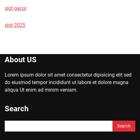
slot gacor
slot 2025
About US
Lorem ipsum dolor sit amet consectetur dipisicing elit sed
do eiusmod tempor incididunt ut labore et dolore magna
aliqua Ut enim ad minim veniam.
Search
Search
for: