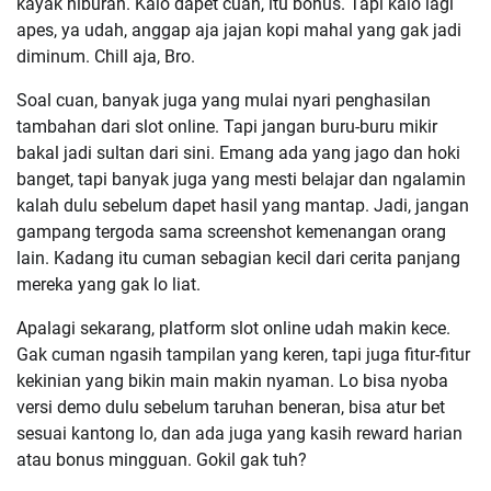
kayak hiburan. Kalo dapet cuan, itu bonus. Tapi kalo lagi
apes, ya udah, anggap aja jajan kopi mahal yang gak jadi
diminum. Chill aja, Bro.
Soal cuan, banyak juga yang mulai nyari penghasilan
tambahan dari slot online. Tapi jangan buru-buru mikir
bakal jadi sultan dari sini. Emang ada yang jago dan hoki
banget, tapi banyak juga yang mesti belajar dan ngalamin
kalah dulu sebelum dapet hasil yang mantap. Jadi, jangan
gampang tergoda sama screenshot kemenangan orang
lain. Kadang itu cuman sebagian kecil dari cerita panjang
mereka yang gak lo liat.
Apalagi sekarang, platform slot online udah makin kece.
Gak cuman ngasih tampilan yang keren, tapi juga fitur-fitur
kekinian yang bikin main makin nyaman. Lo bisa nyoba
versi demo dulu sebelum taruhan beneran, bisa atur bet
sesuai kantong lo, dan ada juga yang kasih reward harian
atau bonus mingguan. Gokil gak tuh?