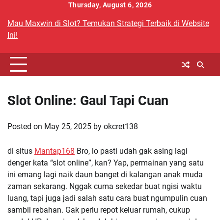
Skip
Thursday, August 6, 2026
to
Mau Maxwin di Slot? Temukan Strategi Terbaik di Website
content
Ini!
Slot Online: Gaul Tapi Cuan
Posted on
May 25, 2025
by
okcret138
di situs
Mantap168
Bro, lo pasti udah gak asing lagi
denger kata “slot online”, kan? Yap, permainan yang satu
ini emang lagi naik daun banget di kalangan anak muda
zaman sekarang. Nggak cuma sekedar buat ngisi waktu
luang, tapi juga jadi salah satu cara buat ngumpulin cuan
sambil rebahan. Gak perlu repot keluar rumah, cukup