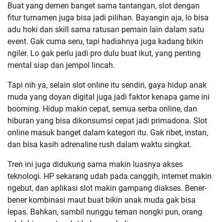
Buat yang demen banget sama tantangan, slot dengan
fitur turnamen juga bisa jadi pilihan. Bayangin aja, lo bisa
adu hoki dan skill sama ratusan pemain lain dalam satu
event. Gak cuma seru, tapi hadiahnya juga kadang bikin
ngiler. Lo gak perlu jadi pro dulu buat ikut, yang penting
mental siap dan jempol lincah.
Tapi nih ya, selain slot online itu sendiri, gaya hidup anak
muda yang doyan digital juga jadi faktor kenapa game ini
booming. Hidup makin cepat, semua serba online, dan
hiburan yang bisa dikonsumsi cepat jadi primadona. Slot
online masuk banget dalam kategori itu. Gak ribet, instan,
dan bisa kasih adrenaline rush dalam waktu singkat.
Tren ini juga didukung sama makin luasnya akses
teknologi. HP sekarang udah pada canggih, internet makin
ngebut, dan aplikasi slot makin gampang diakses. Bener-
bener kombinasi maut buat bikin anak muda gak bisa
lepas. Bahkan, sambil nunggu teman nongki pun, orang