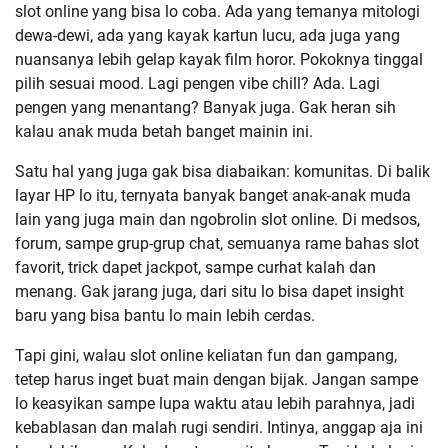
slot online yang bisa lo coba. Ada yang temanya mitologi
dewa-dewi, ada yang kayak kartun lucu, ada juga yang
nuansanya lebih gelap kayak film horor. Pokoknya tinggal
pilih sesuai mood. Lagi pengen vibe chill? Ada. Lagi
pengen yang menantang? Banyak juga. Gak heran sih
kalau anak muda betah banget mainin ini.
Satu hal yang juga gak bisa diabaikan: komunitas. Di balik
layar HP lo itu, ternyata banyak banget anak-anak muda
lain yang juga main dan ngobrolin slot online. Di medsos,
forum, sampe grup-grup chat, semuanya rame bahas slot
favorit, trick dapet jackpot, sampe curhat kalah dan
menang. Gak jarang juga, dari situ lo bisa dapet insight
baru yang bisa bantu lo main lebih cerdas.
Tapi gini, walau slot online keliatan fun dan gampang,
tetep harus inget buat main dengan bijak. Jangan sampe
lo keasyikan sampe lupa waktu atau lebih parahnya, jadi
kebablasan dan malah rugi sendiri. Intinya, anggap aja ini