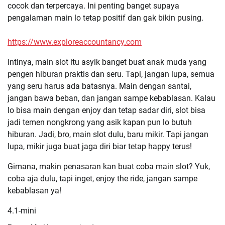
cocok dan terpercaya. Ini penting banget supaya
pengalaman main lo tetap positif dan gak bikin pusing.
https://www.exploreaccountancy.com
Intinya, main slot itu asyik banget buat anak muda yang
pengen hiburan praktis dan seru. Tapi, jangan lupa, semua
yang seru harus ada batasnya. Main dengan santai,
jangan bawa beban, dan jangan sampe kebablasan. Kalau
lo bisa main dengan enjoy dan tetap sadar diri, slot bisa
jadi temen nongkrong yang asik kapan pun lo butuh
hiburan. Jadi, bro, main slot dulu, baru mikir. Tapi jangan
lupa, mikir juga buat jaga diri biar tetap happy terus!
Gimana, makin penasaran kan buat coba main slot? Yuk,
coba aja dulu, tapi inget, enjoy the ride, jangan sampe
kebablasan ya!
4.1-mini