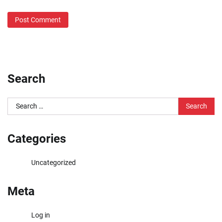
Search
Search
for:
Categories
Uncategorized
Meta
Log in