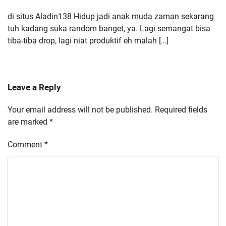
di situs Aladin138 Hidup jadi anak muda zaman sekarang
tuh kadang suka random banget, ya. Lagi semangat bisa
tiba-tiba drop, lagi niat produktif eh malah […]
Leave a Reply
Your email address will not be published.
Required fields
are marked
*
Comment
*