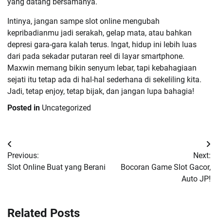
yang datang bersamanya.
Intinya, jangan sampe slot online mengubah
kepribadianmu jadi serakah, gelap mata, atau bahkan
depresi gara-gara kalah terus. Ingat, hidup ini lebih luas
dari pada sekadar putaran reel di layar smartphone.
Maxwin memang bikin senyum lebar, tapi kebahagiaan
sejati itu tetap ada di hal-hal sederhana di sekeliling kita.
Jadi, tetap enjoy, tetap bijak, dan jangan lupa bahagia!
Posted in
Uncategorized
Post
Previous:
Next:
navigation
Slot Online Buat yang Berani
Bocoran Game Slot Gacor,
Auto JP!
Related Posts