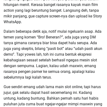
hitungan menit. Kerasa banget rasanya kayak main film
action yang lagi beruntung banget. Langsung deh, tanpa
mikir panjang, gue capture screen-nya dan upload ke Story
WhatsApp.
Dalam beberapa detik aja, notif mulai ngeluarin asap. Ada
temen yang komen “Bro! Beneran?”, ada juga yang DM
tanya gimana caranya biar bisa dapet halu serupa. Ada
juga yang skeptis, bilang “pasti bot” atau “udah pasti akun
demo”. Tapi yowes lah, toh ini cuma bentuk ekspresi
kebahagiaan sesaat setelah berhasil ngegas mesin slot
dengan sempurna. Lagian, kalau udah maxwin, emang
rasanya pengen pamer ke semua orang, apalagi kalau
sebelumnya lagi kalah terus.
Gue sendiri emang udah lama main slot online, tapi harus
jujur, gak selalu dapat hasil secemerlang ini. Kadang
untung, kadang buntung. Bahkan pernah satu hari habis
puluhan juta cuma buat ngejar-ngejar mimpi maxwin yang