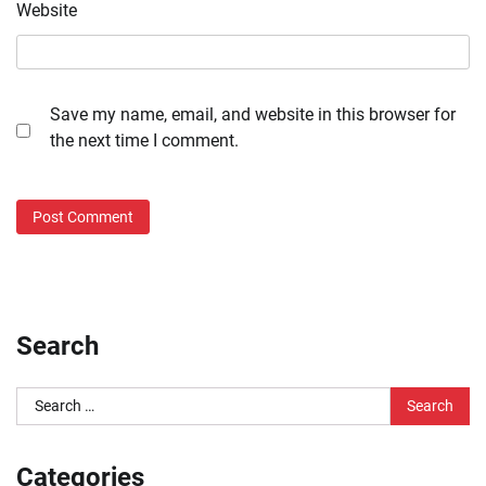
Website
Save my name, email, and website in this browser for
the next time I comment.
Search
Search
for:
Categories