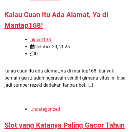
Kalau Cuan Itu Ada Alamat, Ya di
Mantap168!
okcret138
October 29, 2025
0
kalau cuan itu ada alamat, ya di mantap168! banyak
pemain gen z udah ngerasain sendiri gimana situs ini bisa
jadi sumber rezeki dadakan tanpa ribet. […]
Uncategorized
Slot yang Katanya Paling Gacor Tahun