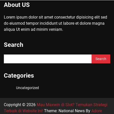
About US
Lorem ipsum dolor sit amet consectetur dipisicing elit sed
do eiusmod tempor incididunt ut labore et dolore magna
aliqua Ut enim ad minim veniam.
Search
Search
for:
Categories
Uncategorized
Copyright © 2026
Mau Maxwin di Slot? Temukan Strategi
Terbaik di Website Ini!
Theme: National News By
Adore