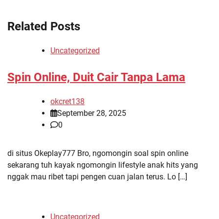
Related Posts
Uncategorized
Spin Online, Duit Cair Tanpa Lama
okcret138
September 28, 2025
0
di situs Okeplay777 Bro, ngomongin soal spin online
sekarang tuh kayak ngomongin lifestyle anak hits yang
nggak mau ribet tapi pengen cuan jalan terus. Lo […]
Uncategorized