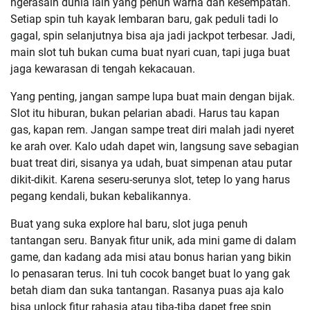
ngerasain dunia lain yang penuh warna dan kesempatan.
Setiap spin tuh kayak lembaran baru, gak peduli tadi lo
gagal, spin selanjutnya bisa aja jadi jackpot terbesar. Jadi,
main slot tuh bukan cuma buat nyari cuan, tapi juga buat
jaga kewarasan di tengah kekacauan.
Yang penting, jangan sampe lupa buat main dengan bijak.
Slot itu hiburan, bukan pelarian abadi. Harus tau kapan
gas, kapan rem. Jangan sampe treat diri malah jadi nyeret
ke arah over. Kalo udah dapet win, langsung save sebagian
buat treat diri, sisanya ya udah, buat simpenan atau putar
dikit-dikit. Karena seseru-serunya slot, tetep lo yang harus
pegang kendali, bukan kebalikannya.
Buat yang suka explore hal baru, slot juga penuh
tantangan seru. Banyak fitur unik, ada mini game di dalam
game, dan kadang ada misi atau bonus harian yang bikin
lo penasaran terus. Ini tuh cocok banget buat lo yang gak
betah diam dan suka tantangan. Rasanya puas aja kalo
bisa unlock fitur rahasia atau tiba-tiba dapet free spin