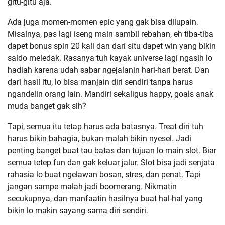
gitu-gitu aja.
Ada juga momen-momen epic yang gak bisa dilupain.
Misalnya, pas lagi iseng main sambil rebahan, eh tiba-tiba
dapet bonus spin 20 kali dan dari situ dapet win yang bikin
saldo meledak. Rasanya tuh kayak universe lagi ngasih lo
hadiah karena udah sabar ngejalanin hari-hari berat. Dan
dari hasil itu, lo bisa manjain diri sendiri tanpa harus
ngandelin orang lain. Mandiri sekaligus happy, goals anak
muda banget gak sih?
Tapi, semua itu tetap harus ada batasnya. Treat diri tuh
harus bikin bahagia, bukan malah bikin nyesel. Jadi
penting banget buat tau batas dan tujuan lo main slot. Biar
semua tetep fun dan gak keluar jalur. Slot bisa jadi senjata
rahasia lo buat ngelawan bosan, stres, dan penat. Tapi
jangan sampe malah jadi boomerang. Nikmatin
secukupnya, dan manfaatin hasilnya buat hal-hal yang
bikin lo makin sayang sama diri sendiri.