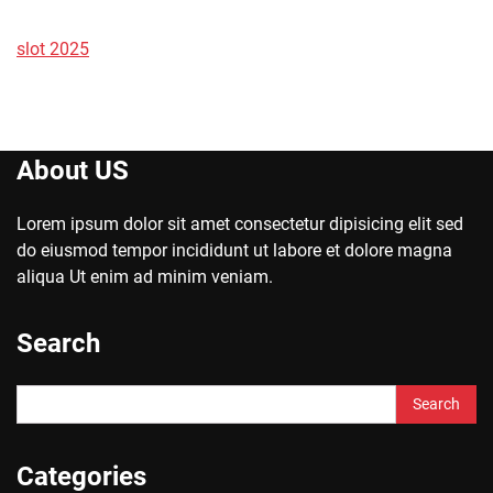
slot 2025
About US
Lorem ipsum dolor sit amet consectetur dipisicing elit sed
do eiusmod tempor incididunt ut labore et dolore magna
aliqua Ut enim ad minim veniam.
Search
Search
for:
Categories