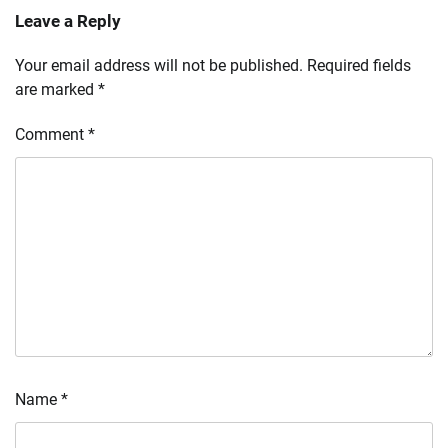
Leave a Reply
Your email address will not be published.
Required fields
are marked
*
Comment
*
Name
*