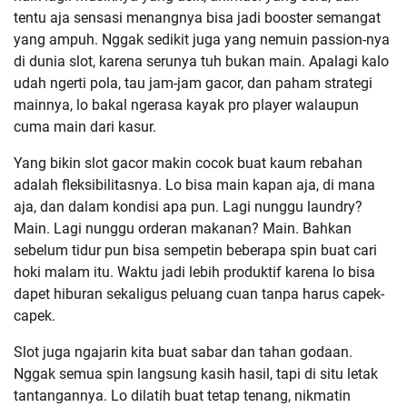
tentu aja sensasi menangnya bisa jadi booster semangat
yang ampuh. Nggak sedikit juga yang nemuin passion-nya
di dunia slot, karena serunya tuh bukan main. Apalagi kalo
udah ngerti pola, tau jam-jam gacor, dan paham strategi
mainnya, lo bakal ngerasa kayak pro player walaupun
cuma main dari kasur.
Yang bikin slot gacor makin cocok buat kaum rebahan
adalah fleksibilitasnya. Lo bisa main kapan aja, di mana
aja, dan dalam kondisi apa pun. Lagi nunggu laundry?
Main. Lagi nunggu orderan makanan? Main. Bahkan
sebelum tidur pun bisa sempetin beberapa spin buat cari
hoki malam itu. Waktu jadi lebih produktif karena lo bisa
dapet hiburan sekaligus peluang cuan tanpa harus capek-
capek.
Slot juga ngajarin kita buat sabar dan tahan godaan.
Nggak semua spin langsung kasih hasil, tapi di situ letak
tantangannya. Lo dilatih buat tetap tenang, nikmatin