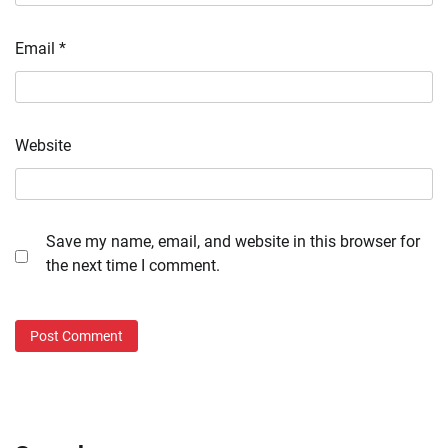
Email
*
Website
Save my name, email, and website in this browser for
the next time I comment.