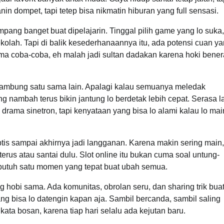
in dompet, tapi tetep bisa nikmatin hiburan yang full sensasi.
ampang banget buat dipelajarin. Tinggal pilih game yang lo suka,
ekolah. Tapi di balik kesederhanaannya itu, ada potensi cuan y
a coba-coba, eh malah jadi sultan dadakan karena hoki bene
ambung satu sama lain. Apalagi kalau semuanya meledak
nambah terus bikin jantung lo berdetak lebih cepat. Serasa l
rama sinetron, tapi kenyataan yang bisa lo alami kalau lo main
tis sampai akhirnya jadi langganan. Karena makin sering main,
erus atau santai dulu. Slot online itu bukan cuma soal untung-
a butuh satu momen yang tepat buat ubah semua.
hobi sama. Ada komunitas, obrolan seru, dan sharing trik bua
ang bisa lo datengin kapan aja. Sambil bercanda, sambil saling
kata bosan, karena tiap hari selalu ada kejutan baru.