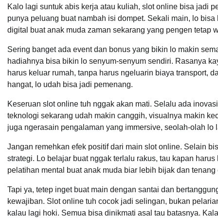
Kalo lagi suntuk abis kerja atau kuliah, slot online bisa ja
punya peluang buat nambah isi dompet. Sekali main, lo bisa 
digital buat anak muda zaman sekarang yang pengen tetap war
Sering banget ada event dan bonus yang bikin lo makin sema
hadiahnya bisa bikin lo senyum-senyum sendiri. Rasanya kay
harus keluar rumah, tanpa harus ngeluarin biaya transport, 
hangat, lo udah bisa jadi pemenang.
Keseruan slot online tuh nggak akan mati. Selalu ada inovasi 
teknologi sekarang udah makin canggih, visualnya makin kece
juga ngerasain pengalaman yang immersive, seolah-olah lo l
Jangan remehkan efek positif dari main slot online. Selain bis
strategi. Lo belajar buat nggak terlalu rakus, tau kapan haru
pelatihan mental buat anak muda biar lebih bijak dan tenan
Tapi ya, tetep inget buat main dengan santai dan bertanggu
kewajiban. Slot online tuh cocok jadi selingan, bukan pelar
kalau lagi hoki. Semua bisa dinikmati asal tau batasnya. Kala