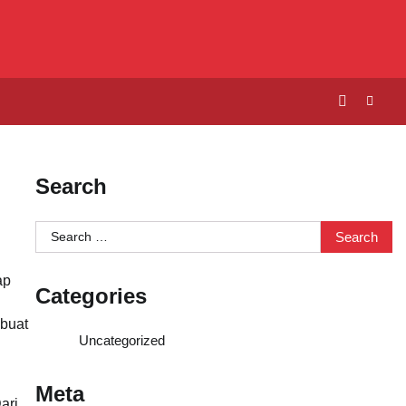
Search
Search
for:
ap
Categories
 buat
Uncategorized
Meta
ari