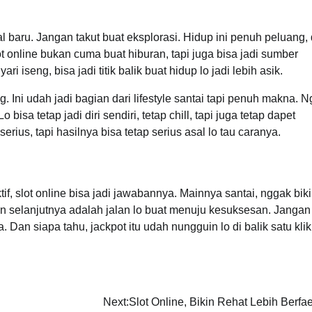
al baru. Jangan takut buat eksplorasi. Hidup ini penuh peluang,
ot online bukan cuma buat hiburan, tapi juga bisa jadi sumber
iseng, bisa jadi titik balik buat hidup lo jadi lebih asik.
. Ini udah jadi bagian dari lifestyle santai tapi penuh makna. 
isa tetap jadi diri sendiri, tetap chill, tapi juga tetap dapet
rius, tapi hasilnya bisa tetap serius asal lo tau caranya.
ktif, slot online bisa jadi jawabannya. Mainnya santai, nggak bik
aran selanjutnya adalah jalan lo buat menuju kesuksesan. Jangan
an siapa tahu, jackpot itu udah nungguin lo di balik satu klik
Next:
Slot Online, Bikin Rehat Lebih Berfa