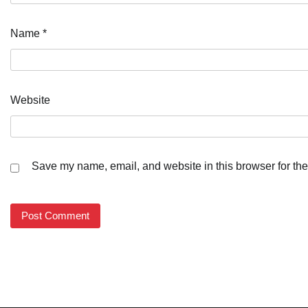
Name
*
Website
Save my name, email, and website in this browser for the