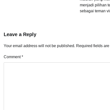
menjadi pilihan 
sebagai teman vir
Leave a Reply
Your email address will not be published.
Required fields ar
Comment
*