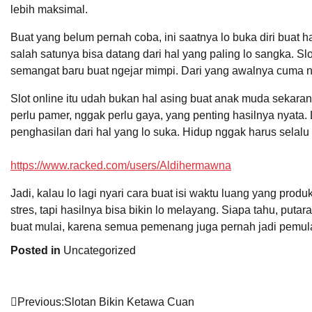
lebih maksimal.
Buat yang belum pernah coba, ini saatnya lo buka diri buat h
salah satunya bisa datang dari hal yang paling lo sangka. Sl
semangat baru buat ngejar mimpi. Dari yang awalnya cuma nyari 
Slot online itu udah bukan hal asing buat anak muda sekarang
perlu pamer, nggak perlu gaya, yang penting hasilnya nyata. Lo b
penghasilan dari hal yang lo suka. Hidup nggak harus selalu se
https://www.racked.com/users/Aldihermawna
Jadi, kalau lo lagi nyari cara buat isi waktu luang yang produ
stres, tapi hasilnya bisa bikin lo melayang. Siapa tahu, put
buat mulai, karena semua pemenang juga pernah jadi pemula. D
Posted in
Uncategorized
Post
Previous:
Slotan Bikin Ketawa Cuan