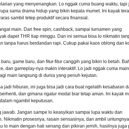
di pelarian yang menyenangkan. Lo nggak cuma buang waktu, tapi
lupa sama drama hidup yang bikin kepala mumet. Ini kayak tera
as sambil tetep produktif secara finansial.
ngat main. Dari free spin, cashback, sampai turnamen yang
ak dapet THR tiap minggu. Dan ini semua bisa lo nikmatin tan
dan tanpa harus berdandan rapi. Cukup pakai kaos oblong dan k
baru, game baru, dan fitur-fitur canggih yang bikin lo betah. B
, dan gameplay-nya makin interaktif. Lo jadi nggak cuma main,
agi main langsung di dunia yang penuh kejutan.
a jadi hiburan, ini juga bisa jadi cara buat ngelatih kesabaran 
s berhenti, dan gimana ngatur modal biar tetap aman. Ini kayak m
g dalam ngambil keputusan.
ng jawab. Jangan sampe lo keasyikan sampai lupa waktu dan
ian. Nikmatin prosesnya, rasain sensasinya, dan ambil untungnya
u lo main dengan hati senang dan pikiran jernih, hasilnya juga 