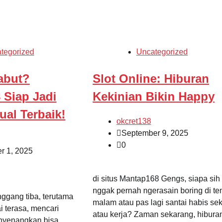
tegorized
Uncategorized
abut?
Slot Online: Hiburan
 Siap Jadi
Kekinian Bikin Happy
ual Terbaik!
okcret138
September 9, 2025
0
r 1, 2025
di situs Mantap168 Gengs, siapa sih
nggak pernah ngerasain boring di t
nggang tiba, terutama
malam atau pas lagi santai habis se
i terasa, mencari
atau kerja? Zaman sekarang, hibura
nyenangkan bisa