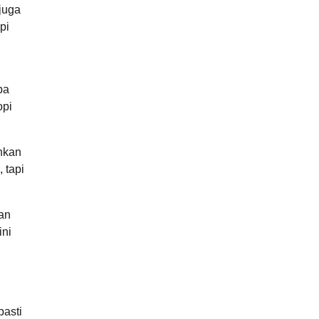
 juga
pi
pa
opi
ahkan
 tapi
dan
ini
pasti