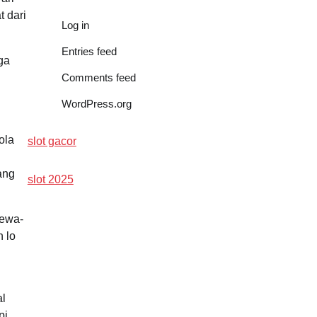
 dari
Log in
Entries feed
ga
Comments feed
WordPress.org
ola
slot gacor
ang
slot 2025
dewa-
 lo
al
pi