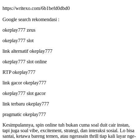
https://writexo.com/6b1befd0dbd0
Google search rekomendasi :
okeplay777 zeus
okeplay777 slot
link alternatif okeplay777
okeplay777 slot online
RTP okeplay777
link gacor okeplay777
okeplay777 slot gacor
link terbaru okeplay777
pragmatic okeplay777
Kesimpulannya, spin online tuh bukan cuma soal duit cair instan,
tapi juga soal vibe, excitement, strategi, dan interaksi sosial. Lo bisa
santai, ketawa bareng temen, atau ngerasain thrill tiap kali layar nge-