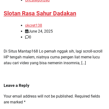
Uncategorized
Slotan Rasa Sahur Dadakan
okcret138
June 24, 2025
0
Di Situs Mantap168 Lo pernah nggak sih, lagi scroll-scroll
HP tengah malem, niatnya cuma pengen liat meme lucu
atau cari video yang bisa nemenin insomnia, […]
Leave a Reply
Your email address will not be published.
Required fields
are marked
*