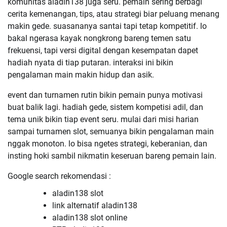
komunitas aladin138 juga seru. pemain sering berbagi
cerita kemenangan, tips, atau strategi biar peluang menang
makin gede. suasananya santai tapi tetap kompetitif. lo
bakal ngerasa kayak nongkrong bareng temen satu
frekuensi, tapi versi digital dengan kesempatan dapet
hadiah nyata di tiap putaran. interaksi ini bikin
pengalaman main makin hidup dan asik.
event dan turnamen rutin bikin pemain punya motivasi
buat balik lagi. hadiah gede, sistem kompetisi adil, dan
tema unik bikin tiap event seru. mulai dari misi harian
sampai turnamen slot, semuanya bikin pengalaman main
nggak monoton. lo bisa ngetes strategi, keberanian, dan
insting hoki sambil nikmatin keseruan bareng pemain lain.
Google search rekomendasi :
aladin138 slot
link alternatif aladin138
aladin138 slot online