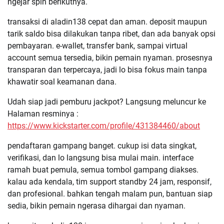
ngejar spin berikutnya.
transaksi di aladin138 cepat dan aman. deposit maupun
tarik saldo bisa dilakukan tanpa ribet, dan ada banyak opsi
pembayaran. e-wallet, transfer bank, sampai virtual
account semua tersedia, bikin pemain nyaman. prosesnya
transparan dan terpercaya, jadi lo bisa fokus main tanpa
khawatir soal keamanan dana.
Udah siap jadi pemburu jackpot? Langsung meluncur ke
Halaman resminya :
https://www.kickstarter.com/profile/431384460/about
pendaftaran gampang banget. cukup isi data singkat,
verifikasi, dan lo langsung bisa mulai main. interface
ramah buat pemula, semua tombol gampang diakses.
kalau ada kendala, tim support standby 24 jam, responsif,
dan profesional. bahkan tengah malam pun, bantuan siap
sedia, bikin pemain ngerasa dihargai dan nyaman.