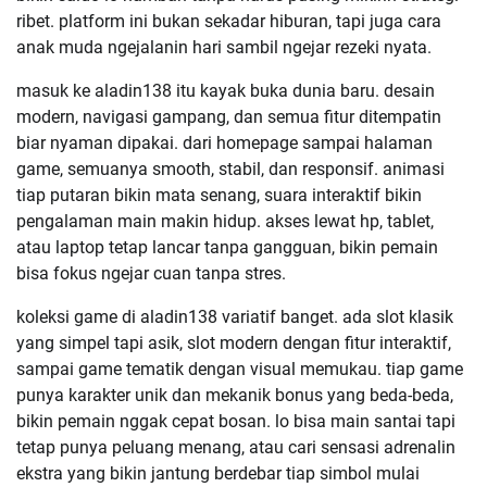
ribet. platform ini bukan sekadar hiburan, tapi juga cara
anak muda ngejalanin hari sambil ngejar rezeki nyata.
masuk ke aladin138 itu kayak buka dunia baru. desain
modern, navigasi gampang, dan semua fitur ditempatin
biar nyaman dipakai. dari homepage sampai halaman
game, semuanya smooth, stabil, dan responsif. animasi
tiap putaran bikin mata senang, suara interaktif bikin
pengalaman main makin hidup. akses lewat hp, tablet,
atau laptop tetap lancar tanpa gangguan, bikin pemain
bisa fokus ngejar cuan tanpa stres.
koleksi game di aladin138 variatif banget. ada slot klasik
yang simpel tapi asik, slot modern dengan fitur interaktif,
sampai game tematik dengan visual memukau. tiap game
punya karakter unik dan mekanik bonus yang beda-beda,
bikin pemain nggak cepat bosan. lo bisa main santai tapi
tetap punya peluang menang, atau cari sensasi adrenalin
ekstra yang bikin jantung berdebar tiap simbol mulai