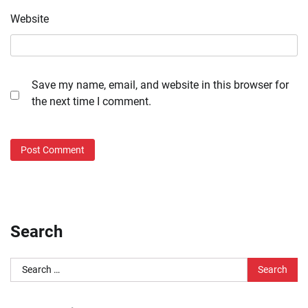
Website
Save my name, email, and website in this browser for
the next time I comment.
Search
Search
for: