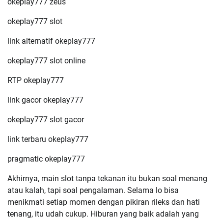
okeplay777 zeus
okeplay777 slot
link alternatif okeplay777
okeplay777 slot online
RTP okeplay777
link gacor okeplay777
okeplay777 slot gacor
link terbaru okeplay777
pragmatic okeplay777
Akhirnya, main slot tanpa tekanan itu bukan soal menang
atau kalah, tapi soal pengalaman. Selama lo bisa
menikmati setiap momen dengan pikiran rileks dan hati
tenang, itu udah cukup. Hiburan yang baik adalah yang