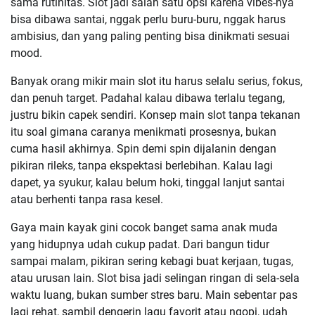
sama rutinitas. Slot jadi salah satu opsi karena vibes-nya
bisa dibawa santai, nggak perlu buru-buru, nggak harus
ambisius, dan yang paling penting bisa dinikmati sesuai
mood.
Banyak orang mikir main slot itu harus selalu serius, fokus,
dan penuh target. Padahal kalau dibawa terlalu tegang,
justru bikin capek sendiri. Konsep main slot tanpa tekanan
itu soal gimana caranya menikmati prosesnya, bukan
cuma hasil akhirnya. Spin demi spin dijalanin dengan
pikiran rileks, tanpa ekspektasi berlebihan. Kalau lagi
dapet, ya syukur, kalau belum hoki, tinggal lanjut santai
atau berhenti tanpa rasa kesel.
Gaya main kayak gini cocok banget sama anak muda
yang hidupnya udah cukup padat. Dari bangun tidur
sampai malam, pikiran sering kebagi buat kerjaan, tugas,
atau urusan lain. Slot bisa jadi selingan ringan di sela-sela
waktu luang, bukan sumber stres baru. Main sebentar pas
lagi rehat, sambil dengerin lagu favorit atau ngopi, udah