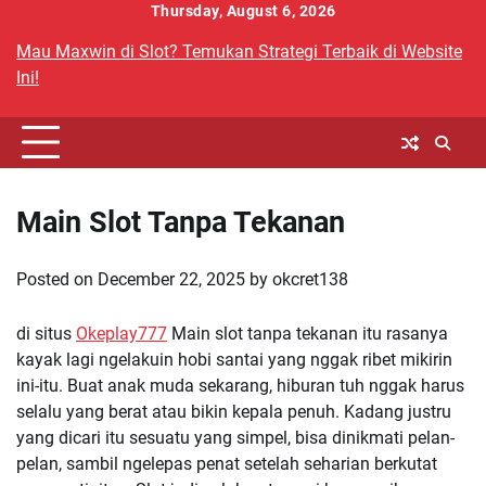
Skip
Thursday, August 6, 2026
to
Mau Maxwin di Slot? Temukan Strategi Terbaik di Website
content
Ini!
Main Slot Tanpa Tekanan
Posted on
December 22, 2025
by
okcret138
di situs
Okeplay777
Main slot tanpa tekanan itu rasanya
kayak lagi ngelakuin hobi santai yang nggak ribet mikirin
ini-itu. Buat anak muda sekarang, hiburan tuh nggak harus
selalu yang berat atau bikin kepala penuh. Kadang justru
yang dicari itu sesuatu yang simpel, bisa dinikmati pelan-
pelan, sambil ngelepas penat setelah seharian berkutat