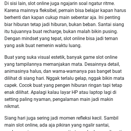
Di sisi lain, slot online juga ngajarin soal ngatur ritme.
Karena mainnya fleksibel, pemain bisa belajar kapan harus
berhenti dan kapan cukup main sebentar aja. Ini penting
biar hiburan tetap jadi hiburan, bukan beban. Santai siang
itu tujuannya buat recharge, bukan malah bikin pusing.
Dengan mindset yang tepat, slot online bisa jadi teman
yang asik buat nemenin waktu luang.
Buat yang suka visual estetik, banyak game slot online
yang tampilannya memanjakan mata. Desainnya detail,
animasinya halus, dan warna-warnanya pas banget buat
dilihat di siang hari. Nggak terlalu gelap, nggak bikin mata
capek. Cocok buat yang pengen hiburan ringan tapi tetap
enak dilihat. Apalagi kalau layar HP atau laptop lagi di
setting paling nyaman, pengalaman main jadi makin
nikmat.
Siang hari juga sering jadi momen refleksi kecil. Sambil
main slot online, ada aja pikiran yang ngalir santai,