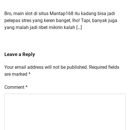
Bro, main slot di situs Mantap168 itu kadang bisa jadi
pelepas stres yang keren banget, lho! Tapi, banyak juga
yang malah jadi ribet mikirin kalah […]
Leave a Reply
Your email address will not be published.
Required fields
are marked
*
Comment
*