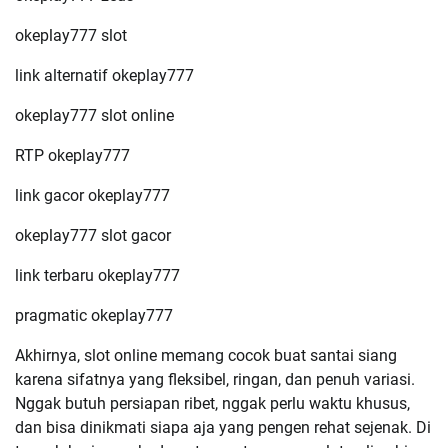
okeplay777 slot
link alternatif okeplay777
okeplay777 slot online
RTP okeplay777
link gacor okeplay777
okeplay777 slot gacor
link terbaru okeplay777
pragmatic okeplay777
Akhirnya, slot online memang cocok buat santai siang
karena sifatnya yang fleksibel, ringan, dan penuh variasi.
Nggak butuh persiapan ribet, nggak perlu waktu khusus,
dan bisa dinikmati siapa aja yang pengen rehat sejenak. Di