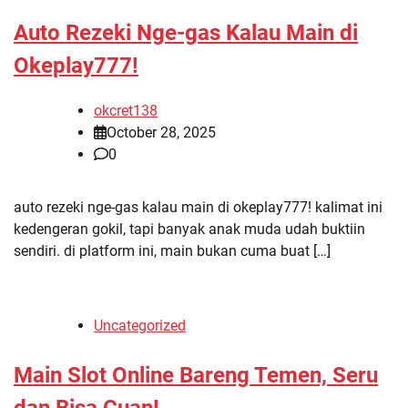
Auto Rezeki Nge-gas Kalau Main di
Okeplay777!
okcret138
October 28, 2025
0
auto rezeki nge-gas kalau main di okeplay777! kalimat ini
kedengeran gokil, tapi banyak anak muda udah buktiin
sendiri. di platform ini, main bukan cuma buat […]
Uncategorized
Main Slot Online Bareng Temen, Seru
dan Bisa Cuan!