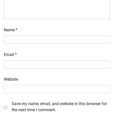
Name
*
Email
*
Website
Save my name, email, and website in this browser for
the next time I comment.