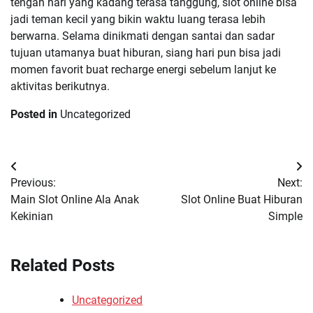
tengah hari yang kadang terasa tanggung, slot online bisa
jadi teman kecil yang bikin waktu luang terasa lebih
berwarna. Selama dinikmati dengan santai dan sadar
tujuan utamanya buat hiburan, siang hari pun bisa jadi
momen favorit buat recharge energi sebelum lanjut ke
aktivitas berikutnya.
Posted in
Uncategorized
Post
Previous:
Next:
navigation
Main Slot Online Ala Anak
Slot Online Buat Hiburan
Kekinian
Simple
Related Posts
Uncategorized