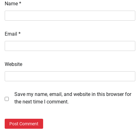
Name
*
Email
*
Website
Save my name, email, and website in this browser for
the next time I comment.