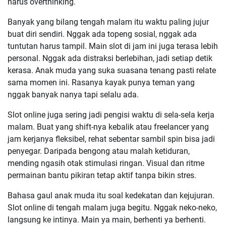
harus overthinking.
Banyak yang bilang tengah malam itu waktu paling jujur
buat diri sendiri. Nggak ada topeng sosial, nggak ada
tuntutan harus tampil. Main slot di jam ini juga terasa lebih
personal. Nggak ada distraksi berlebihan, jadi setiap detik
kerasa. Anak muda yang suka suasana tenang pasti relate
sama momen ini. Rasanya kayak punya teman yang
nggak banyak nanya tapi selalu ada.
Slot online juga sering jadi pengisi waktu di sela-sela kerja
malam. Buat yang shift-nya kebalik atau freelancer yang
jam kerjanya fleksibel, rehat sebentar sambil spin bisa jadi
penyegar. Daripada bengong atau malah ketiduran,
mending ngasih otak stimulasi ringan. Visual dan ritme
permainan bantu pikiran tetap aktif tanpa bikin stres.
Bahasa gaul anak muda itu soal kedekatan dan kejujuran.
Slot online di tengah malam juga begitu. Nggak neko-neko,
langsung ke intinya. Main ya main, berhenti ya berhenti.