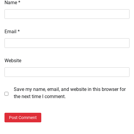
Name
*
Email
*
Website
Save my name, email, and website in this browser for
the next time I comment.