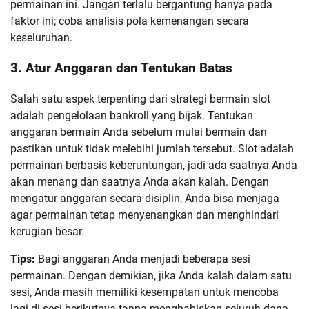
permainan ini. Jangan terlalu bergantung hanya pada
faktor ini; coba analisis pola kemenangan secara
keseluruhan.
3.
Atur Anggaran dan Tentukan Batas
Salah satu aspek terpenting dari strategi bermain slot
adalah pengelolaan bankroll yang bijak. Tentukan
anggaran bermain Anda sebelum mulai bermain dan
pastikan untuk tidak melebihi jumlah tersebut. Slot adalah
permainan berbasis keberuntungan, jadi ada saatnya Anda
akan menang dan saatnya Anda akan kalah. Dengan
mengatur anggaran secara disiplin, Anda bisa menjaga
agar permainan tetap menyenangkan dan menghindari
kerugian besar.
Tips:
Bagi anggaran Anda menjadi beberapa sesi
permainan. Dengan demikian, jika Anda kalah dalam satu
sesi, Anda masih memiliki kesempatan untuk mencoba
lagi di sesi berikutnya tanpa menghabiskan seluruh dana.