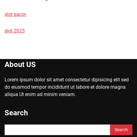
slot gacor
slot 2025
About US
Lorem ipsum dolor sit amet consectetur dipisicing elit sed
do eiusmod tempor incididunt ut labore et dolore magna
aliqua Ut enim ad minim veniam.
Search
Search
for: