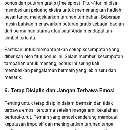
bonus dan putaran gratis (free spins). Fitur-fitur ini bisa
memberikan peluang ekstra untuk memenangkan hadiah
besar tanpa mengeluarkan taruhan tambahan. Beberapa
mesin bahkan menawarkan putaran gratis sebagai bagian
dari permainan utama atau saat Anda mendapatkan
simbol tertentu.
Pastikan untuk memanfaatkan setiap kesempatan yang
diberikan oleh fitur bonus ini. Selain memberi kesempatan
tambahan untuk menang, bonus ini sering kali
memberikan pengalaman bermain yang lebih seru dan
menarik.
6.
Tetap Disiplin dan Jangan Terbawa Emosi
Penting untuk tetap disiplin dalam bermain dan tidak
terbawa emosi, terutama setelah mengalami kekalahan
berturut-turut. Pemain yang emosi cenderung membuat
keputusan impulsif dan meningkatkan taruhan tanpa