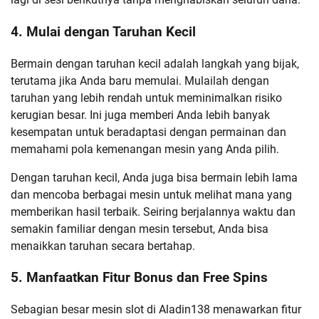
4.
Mulai dengan Taruhan Kecil
Bermain dengan taruhan kecil adalah langkah yang bijak,
terutama jika Anda baru memulai. Mulailah dengan
taruhan yang lebih rendah untuk meminimalkan risiko
kerugian besar. Ini juga memberi Anda lebih banyak
kesempatan untuk beradaptasi dengan permainan dan
memahami pola kemenangan mesin yang Anda pilih.
Dengan taruhan kecil, Anda juga bisa bermain lebih lama
dan mencoba berbagai mesin untuk melihat mana yang
memberikan hasil terbaik. Seiring berjalannya waktu dan
semakin familiar dengan mesin tersebut, Anda bisa
menaikkan taruhan secara bertahap.
5.
Manfaatkan Fitur Bonus dan Free Spins
Sebagian besar mesin slot di Aladin138 menawarkan fitur