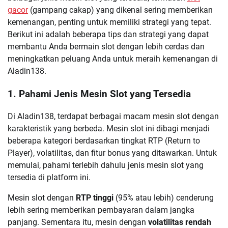
gacor
(gampang cakap) yang dikenal sering memberikan
kemenangan, penting untuk memiliki strategi yang tepat.
Berikut ini adalah beberapa tips dan strategi yang dapat
membantu Anda bermain slot dengan lebih cerdas dan
meningkatkan peluang Anda untuk meraih kemenangan di
Aladin138.
1.
Pahami Jenis Mesin Slot yang Tersedia
Di Aladin138, terdapat berbagai macam mesin slot dengan
karakteristik yang berbeda. Mesin slot ini dibagi menjadi
beberapa kategori berdasarkan tingkat RTP (Return to
Player), volatilitas, dan fitur bonus yang ditawarkan. Untuk
memulai, pahami terlebih dahulu jenis mesin slot yang
tersedia di platform ini.
Mesin slot dengan
RTP tinggi
(95% atau lebih) cenderung
lebih sering memberikan pembayaran dalam jangka
panjang. Sementara itu, mesin dengan
volatilitas rendah