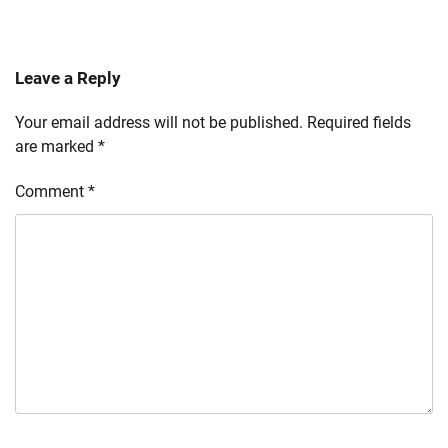
Leave a Reply
Your email address will not be published.
Required fields
are marked
*
Comment
*