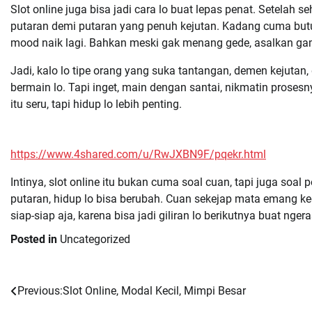
Slot online juga bisa jadi cara lo buat lepas penat. Setelah se
putaran demi putaran yang penuh kejutan. Kadang cuma butu
mood naik lagi. Bahkan meski gak menang gede, asalkan game-n
Jadi, kalo lo tipe orang yang suka tantangan, demen kejutan,
bermain lo. Tapi inget, main dengan santai, nikmatin prosesn
itu seru, tapi hidup lo lebih penting.
https://www.4shared.com/u/RwJXBN9F/pqekr.html
Intinya, slot online itu bukan cuma soal cuan, tapi juga soa
putaran, hidup lo bisa berubah. Cuan sekejap mata emang kede
siap-siap aja, karena bisa jadi giliran lo berikutnya buat n
Posted in
Uncategorized
Previous:
Slot Online, Modal Kecil, Mimpi Besar
Post