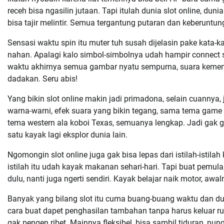
receh bisa ngasilin jutaan. Tapi itulah dunia slot online, dunia
bisa tajir melintir. Semua tergantung putaran dan keberuntu
Sensasi waktu spin itu muter tuh susah dijelasin pake kata-
nahan. Apalagi kalo simbol-simbolnya udah hampir connect 
waktu akhirnya semua gambar nyatu sempurna, suara kemenan
dadakan. Seru abis!
Yang bikin slot online makin jadi primadona, selain cuanny
warna-warni, efek suara yang bikin tegang, sama tema game
tema western ala koboi Texas, semuanya lengkap. Jadi gak g
satu kayak lagi eksplor dunia lain.
Ngomongin slot online juga gak bisa lepas dari istilah-istilah 
istilah itu udah kayak makanan sehari-hari. Tapi buat pemula, 
dulu, nanti juga ngerti sendiri. Kayak belajar naik motor, aw
Banyak yang bilang slot itu cuma buang-buang waktu dan dui
cara buat dapet penghasilan tambahan tanpa harus keluar ru
gak pengen ribet. Mainnya fleksibel, bisa sambil tiduran, nu