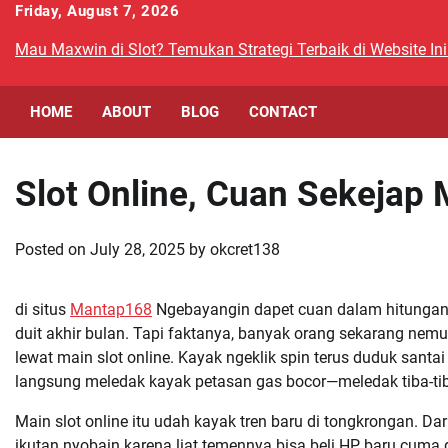
Skip
Friday, August 7, 2026
to
Mau Maxwin di Slot? Temukan Strategi Terbaik di Website Ini
content
HOME
ABOUT
BLOG
CONTACT
Slot Online, Cuan Sekejap 
Posted on
July 28, 2025
by
okcret138
di situs
Mantap168
Ngebayangin dapet cuan dalam hitungan 
duit akhir bulan. Tapi faktanya, banyak orang sekarang nemui
lewat main slot online. Kayak ngeklik spin terus duduk santai
langsung meledak kayak petasan gas bocor—meledak tiba-tib
Main slot online itu udah kayak tren baru di tongkrongan. 
ikutan nyobain karena liat temennya bisa beli HP baru cuma