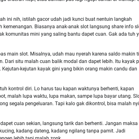
 ini nih, istilah gacor udah jadi kunci buat nentuin langkah
h kemenangan. Biasanya anak-anak slot langsung share info sl
ak komunitas mini yang saling bantu dapet cuan. Gak ada tuh 
s main slot. Misalnya, udah mau nyerah karena saldo makin ti
n. Dari situ malah cuan balik modal dan dapet lebih. Itu kayak p
yar. Kejutan-kejutan kayak gini yang bikin orang makin candu dan
utuh kontrol diri. Lo harus tau kapan waktunya berhenti, kapan
ot, malah lupa waktu, lupa makan, sampe lupa bayar utang. Slo
ong segala pengeluaran. Tapi kalo gak dikontrol, bisa malah nyi
dapet cuan sekian, langsung tarik dan berhenti. Jangan maksa 
kucing, kadang dateng, kadang ngilang tanpa pamit. Jadi
ngen lebih tapi malah zonk.