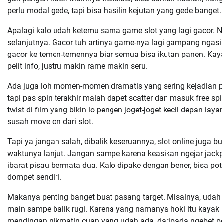
perlu modal gede, tapi bisa hasilin kejutan yang gede banget.
Apalagi kalo udah ketemu sama game slot yang lagi gacor. Nah
selanjutnya. Gacor tuh artinya game-nya lagi gampang ngasi
gacor ke temen-temennya biar semua bisa ikutan panen. Kay
pelit info, justru makin rame makin seru.
Ada juga loh momen-momen dramatis yang sering kejadian pa
tapi pas spin terakhir malah dapet scatter dan masuk free spi
twist di film yang bikin lo pengen joget-joget kecil depan la
susah move on dari slot.
Tapi ya jangan salah, dibalik keseruannya, slot online juga b
waktunya lanjut. Jangan sampe karena keasikan ngejar jackp
ibarat pisau bermata dua. Kalo dipake dengan bener, bisa pot
dompet sendiri.
Makanya penting banget buat pasang target. Misalnya, udah 
main sampe balik rugi. Karena yang namanya hoki itu kayak 
mendingan nikmatin cuan yang udah ada, daripada ngebet pe