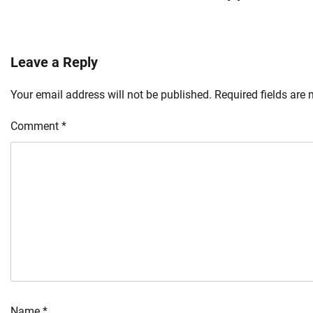
Leave a Reply
Your email address will not be published.
Required fields are
Comment
*
Name
*