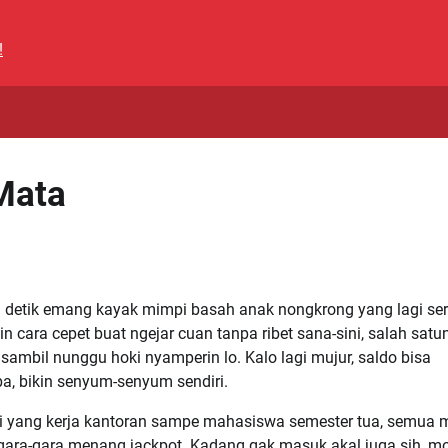
!
Mata
detik emang kayak mimpi basah anak nongkrong yang lagi ser
n cara cepet buat ngejar cuan tanpa ribet sana-sini, salah satu
 sambil nunggu hoki nyamperin lo. Kalo lagi mujur, saldo bisa
a, bikin senyum-senyum sendiri.
Dari yang kerja kantoran sampe mahasiswa semester tua, semua 
 gara-gara menang jackpot. Kadang gak masuk akal juga sih, m