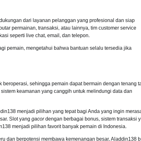
dukungan dari layanan pelanggan yang profesional dan siap
ar permainan, transaksi, atau lainnya, tim customer service
i seperti live chat, email, dan telepon.
gi pemain, mengetahui bahwa bantuan selalu tersedia jika
ntuk beroperasi, sehingga pemain dapat bermain dengan tenang 
iki sistem keamanan yang canggih untuk melindungi data dan
ddin138 menjadi pilihan yang tepat bagi Anda yang ingin mera
sar. Slot yang
gacor
dengan berbagai bonus, sistem transaksi 
38 menjadi pilihan favorit banyak pemain di Indonesia.
seru dan berpotensi membawa kemenangan besar, Aladdin138 b