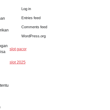
Log in
Entries feed
nan
Comments feed
rikan
WordPress.org
angan
slot gacor
bisa
slot 2025
tentu
n