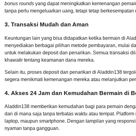
bonus rounds
yang dapat meningkatkan kemenangan pemain
tanpa perlu mengeluarkan uang, tetapi tetap berkesempatan
3.
Transaksi Mudah dan Aman
Keuntungan lain yang bisa didapatkan ketika bermain di Ala
menyediakan berbagai pilihan metode pembayaran, mulai dar
untuk melakukan deposit dan penarikan. Semua transaksi di
khawatir tentang keamanan dana mereka.
Selain itu, proses deposit dan penarikan di Aladdin138 tergo
segera menikmati kemenangan mereka atau melanjutkan per
4.
Akses 24 Jam dan Kemudahan Bermain di B
Aladdin138 memberikan kemudahan bagi para pemain denga
dan di mana saja tanpa terbatas waktu atau tempat. Platform i
laptop, maupun smartphone. Dengan tampilan yang responsif
nyaman tanpa gangguan.