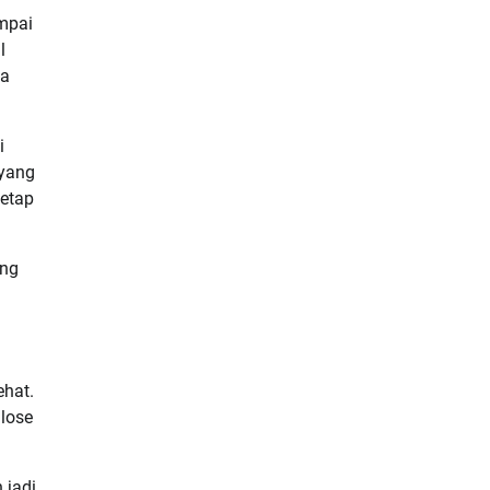
ampai
l
ma
i
 yang
tetap
ang
ehat.
lose
 jadi