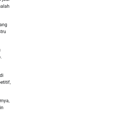
malah
yang
tru
u
.
di
titif,
rnya,
in