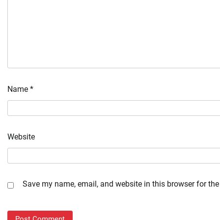
Name
*
Website
Save my name, email, and website in this browser for the