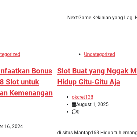
Next:
Game Kekinian yang Lagi 
tegorized
Uncategorized
nfaatkan Bonus
Slot Buat yang Nggak 
8 Slot untuk
Hidup Gitu-Gitu Aja
an Kemenangan
okcret138
August 1, 2025
0
r 16, 2024
di situs Mantap168 Hidup tuh eman