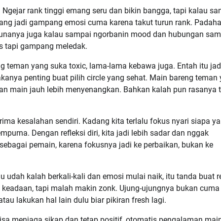
k. Ngejar rank tinggi emang seru dan bikin bangga, tapi kalau s
 yang jadi gampang emosi cuma karena takut turun rank. Padaha
da gunanya juga kalau sampai ngorbanin mood dan hubungan sa
ius tapi gampang meledak.
g teman yang suka toxic, lama-lama kebawa juga. Entah itu jad
kanya penting buat pilih circle yang sehat. Main bareng teman
aman main jauh lebih menyenangkan. Bahkan kalah pun rasanya 
erima kesalahan sendiri. Kadang kita terlalu fokus nyari siapa y
mpurna. Dengan refleksi diri, kita jadi lebih sadar dan nggak
 sebagai pemain, karena fokusnya jadi ke perbaikan, bukan ke
au udah kalah berkali-kali dan emosi mulai naik, itu tanda buat r
 keadaan, tapi malah makin zonk. Ujung-ujungnya bukan cuma 
tau lakukan hal lain dulu biar pikiran fresh lagi.
bisa menjaga sikap dan tetap positif, otomatis pengalaman main