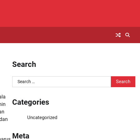
Search
Search
for:
ala
Categories
hin
an
Uncategorized
 dan
Meta
harus