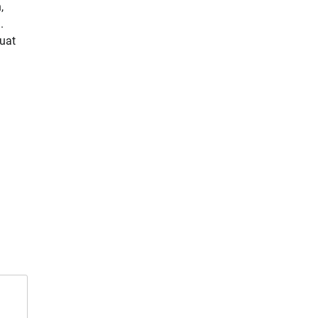
,
.
uat