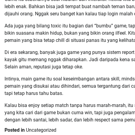
lebih enak. Bahkan bisa jadi tempat buat nambah teman bar
dijauhi orang. Nggak seru banget kan kalau tiap login malah 
Ada juga yang bilang toxic itu bagian dari “bumbu” game, t
bikin suasana makin hidup, bukan yang bikin orang ilfeel. Ki
pemain yang bisa tetap chill di situasi panas itu yang kelihata
Di era sekarang, banyak juga game yang punya sistem report a
kayak gitu memang nggak diharapkan. Jadi daripada kena sa
Selain aman, reputasi juga tetap oke.
Intinya, main game itu soal keseimbangan antara skill, mindset, 
pemain yang disukai atau dihindari, semua tergantung dari c
tapi tetap harus tahu batas.
Kalau bisa enjoy setiap match tanpa harus marah-marah, itu
yang kita cari dari game bukan cuma win, tapi juga pengala
dengan lebih santai, lebih sadar, dan lebih respect sama pema
Posted in
Uncategorized