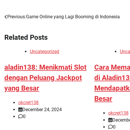
Previous:
Game Online yang Lagi Booming di Indonesia
Post
navigation
Related Posts
Uncategorized
Unca
aladin138: Menikmati Slot
Cara Mema
dengan Peluang Jackpot
di Aladin13
yang Besar
Mendapatk
Besar
okcret138
December 24, 2024
okcret138
0
Decembe
0