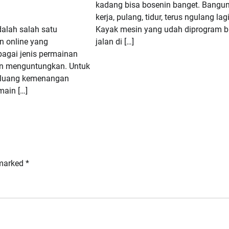
kadang bisa bosenin banget. Bangun
kerja, pulang, tidur, terus ngulang lagi
dalah salah satu
Kayak mesin yang udah diprogram b
n online yang
jalan di […]
agai jenis permainan
an menguntungkan. Untuk
eluang kemenangan
main […]
 marked
*