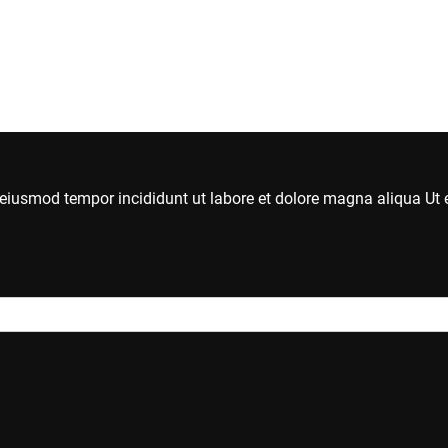
o eiusmod tempor incididunt ut labore et dolore magna aliqua U