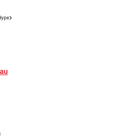
Hype
Mau
g