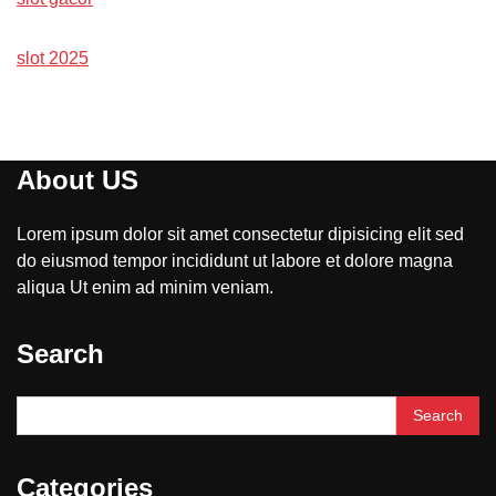
slot 2025
About US
Lorem ipsum dolor sit amet consectetur dipisicing elit sed
do eiusmod tempor incididunt ut labore et dolore magna
aliqua Ut enim ad minim veniam.
Search
Search
for:
Categories