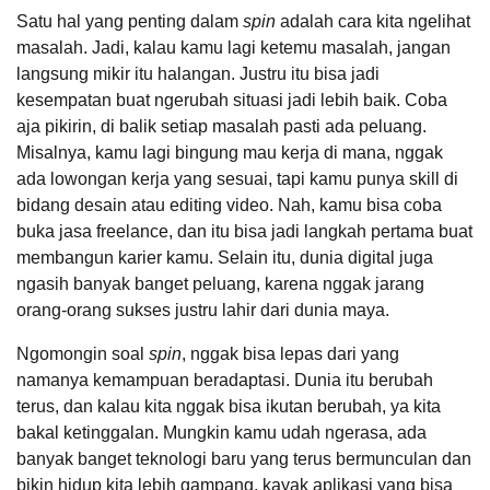
Satu hal yang penting dalam
spin
adalah cara kita ngelihat
masalah. Jadi, kalau kamu lagi ketemu masalah, jangan
langsung mikir itu halangan. Justru itu bisa jadi
kesempatan buat ngerubah situasi jadi lebih baik. Coba
aja pikirin, di balik setiap masalah pasti ada peluang.
Misalnya, kamu lagi bingung mau kerja di mana, nggak
ada lowongan kerja yang sesuai, tapi kamu punya skill di
bidang desain atau editing video. Nah, kamu bisa coba
buka jasa freelance, dan itu bisa jadi langkah pertama buat
membangun karier kamu. Selain itu, dunia digital juga
ngasih banyak banget peluang, karena nggak jarang
orang-orang sukses justru lahir dari dunia maya.
Ngomongin soal
spin
, nggak bisa lepas dari yang
namanya kemampuan beradaptasi. Dunia itu berubah
terus, dan kalau kita nggak bisa ikutan berubah, ya kita
bakal ketinggalan. Mungkin kamu udah ngerasa, ada
banyak banget teknologi baru yang terus bermunculan dan
bikin hidup kita lebih gampang, kayak aplikasi yang bisa