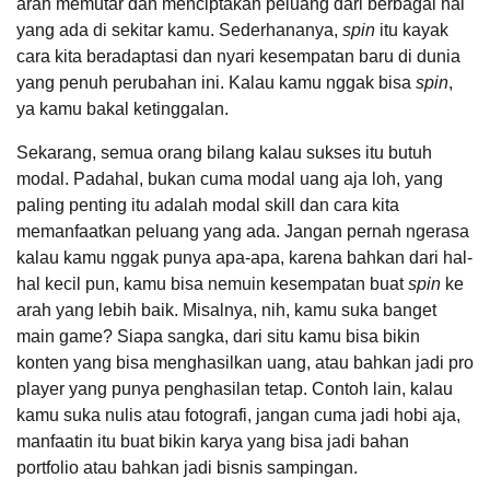
arah memutar dan menciptakan peluang dari berbagai hal
yang ada di sekitar kamu. Sederhananya,
spin
itu kayak
cara kita beradaptasi dan nyari kesempatan baru di dunia
yang penuh perubahan ini. Kalau kamu nggak bisa
spin
,
ya kamu bakal ketinggalan.
Sekarang, semua orang bilang kalau sukses itu butuh
modal. Padahal, bukan cuma modal uang aja loh, yang
paling penting itu adalah modal skill dan cara kita
memanfaatkan peluang yang ada. Jangan pernah ngerasa
kalau kamu nggak punya apa-apa, karena bahkan dari hal-
hal kecil pun, kamu bisa nemuin kesempatan buat
spin
ke
arah yang lebih baik. Misalnya, nih, kamu suka banget
main game? Siapa sangka, dari situ kamu bisa bikin
konten yang bisa menghasilkan uang, atau bahkan jadi pro
player yang punya penghasilan tetap. Contoh lain, kalau
kamu suka nulis atau fotografi, jangan cuma jadi hobi aja,
manfaatin itu buat bikin karya yang bisa jadi bahan
portfolio atau bahkan jadi bisnis sampingan.