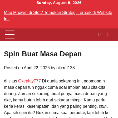
Skip
Sunday, August 9, 2026
to
Mau Maxwin di Slot? Temukan Strategi Terbaik di Website
content
Ini!
Spin Buat Masa Depan
Posted on
April 22, 2025
by
okcret138
di situs
Okeplay777
Di dunia sekarang ini, ngomongin
masa depan tuh nggak cuma soal impian atau cita-cita
doang. Zaman sekarang, buat punya masa depan yang
oke, kamu butuh lebih dari sekadar mimpi. Kamu perlu
kerja keras, kesempatan, dan yang paling penting,
spin
.
Apa sih spin itu? Bukan cuma soal berputar, tapi lebih ke