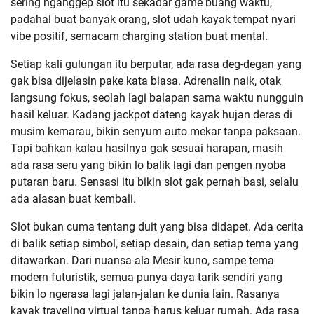
sering nganggep slot itu sekadar game buang waktu,
padahal buat banyak orang, slot udah kayak tempat nyari
vibe positif, semacam charging station buat mental.
Setiap kali gulungan itu berputar, ada rasa deg-degan yang
gak bisa dijelasin pake kata biasa. Adrenalin naik, otak
langsung fokus, seolah lagi balapan sama waktu nungguin
hasil keluar. Kadang jackpot dateng kayak hujan deras di
musim kemarau, bikin senyum auto mekar tanpa paksaan.
Tapi bahkan kalau hasilnya gak sesuai harapan, masih
ada rasa seru yang bikin lo balik lagi dan pengen nyoba
putaran baru. Sensasi itu bikin slot gak pernah basi, selalu
ada alasan buat kembali.
Slot bukan cuma tentang duit yang bisa didapet. Ada cerita
di balik setiap simbol, setiap desain, dan setiap tema yang
ditawarkan. Dari nuansa ala Mesir kuno, sampe tema
modern futuristik, semua punya daya tarik sendiri yang
bikin lo ngerasa lagi jalan-jalan ke dunia lain. Rasanya
kayak traveling virtual tanpa harus keluar rumah. Ada rasa