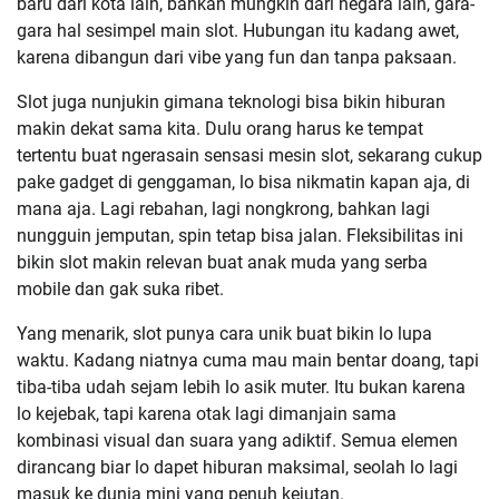
baru dari kota lain, bahkan mungkin dari negara lain, gara-
gara hal sesimpel main slot. Hubungan itu kadang awet,
karena dibangun dari vibe yang fun dan tanpa paksaan.
Slot juga nunjukin gimana teknologi bisa bikin hiburan
makin dekat sama kita. Dulu orang harus ke tempat
tertentu buat ngerasain sensasi mesin slot, sekarang cukup
pake gadget di genggaman, lo bisa nikmatin kapan aja, di
mana aja. Lagi rebahan, lagi nongkrong, bahkan lagi
nungguin jemputan, spin tetap bisa jalan. Fleksibilitas ini
bikin slot makin relevan buat anak muda yang serba
mobile dan gak suka ribet.
Yang menarik, slot punya cara unik buat bikin lo lupa
waktu. Kadang niatnya cuma mau main bentar doang, tapi
tiba-tiba udah sejam lebih lo asik muter. Itu bukan karena
lo kejebak, tapi karena otak lagi dimanjain sama
kombinasi visual dan suara yang adiktif. Semua elemen
dirancang biar lo dapet hiburan maksimal, seolah lo lagi
masuk ke dunia mini yang penuh kejutan.