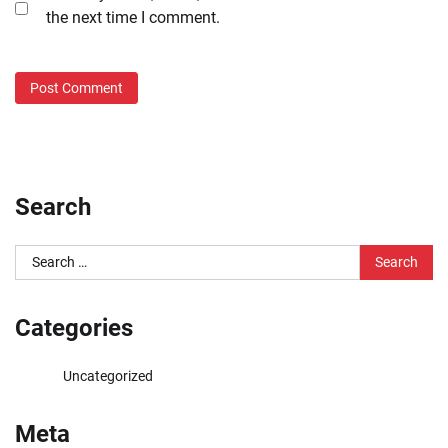
the next time I comment.
Search
Search
for:
Categories
Uncategorized
Meta