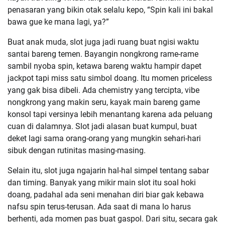
penasaran yang bikin otak selalu kepo, “Spin kali ini bakal
bawa gue ke mana lagi, ya?”
Buat anak muda, slot juga jadi ruang buat ngisi waktu
santai bareng temen. Bayangin nongkrong rame-rame
sambil nyoba spin, ketawa bareng waktu hampir dapet
jackpot tapi miss satu simbol doang. Itu momen priceless
yang gak bisa dibeli. Ada chemistry yang tercipta, vibe
nongkrong yang makin seru, kayak main bareng game
konsol tapi versinya lebih menantang karena ada peluang
cuan di dalamnya. Slot jadi alasan buat kumpul, buat
deket lagi sama orang-orang yang mungkin sehari-hari
sibuk dengan rutinitas masing-masing.
Selain itu, slot juga ngajarin hal-hal simpel tentang sabar
dan timing. Banyak yang mikir main slot itu soal hoki
doang, padahal ada seni menahan diri biar gak kebawa
nafsu spin terus-terusan. Ada saat di mana lo harus
berhenti, ada momen pas buat gaspol. Dari situ, secara gak