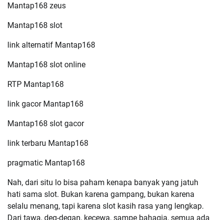
Mantap168 zeus
Mantap168 slot
link alternatif Mantap168
Mantap168 slot online
RTP Mantap168
link gacor Mantap168
Mantap168 slot gacor
link terbaru Mantap168
pragmatic Mantap168
Nah, dari situ lo bisa paham kenapa banyak yang jatuh
hati sama slot. Bukan karena gampang, bukan karena
selalu menang, tapi karena slot kasih rasa yang lengkap.
Dari tawa, deg-degan, kecewa, sampe bahagia, semua ada