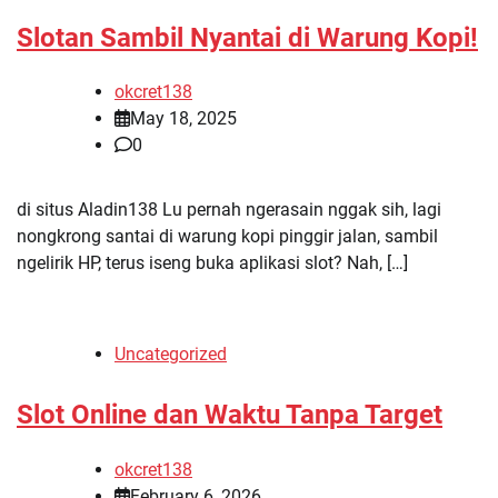
Slotan Sambil Nyantai di Warung Kopi!
okcret138
May 18, 2025
0
di situs Aladin138 Lu pernah ngerasain nggak sih, lagi
nongkrong santai di warung kopi pinggir jalan, sambil
ngelirik HP, terus iseng buka aplikasi slot? Nah, […]
Uncategorized
Slot Online dan Waktu Tanpa Target
okcret138
February 6, 2026