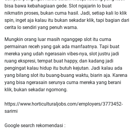
bisa bawa kebahagiaan gede. Slot ngajarin lo buat
nikmatin proses, bukan cuma hasil. Jadi, setiap kali lo klik
spin, inget aja kalau itu bukan sekadar klik, tapi bagian dari
cerita lo sendiri yang penuh warna.
Mungkin orang luar masih nganggep slot itu cuma
permainan receh yang gak ada manfaatnya. Tapi buat
mereka yang udah ngerasain vibes-nya, slot justru jadi
ruang ekspresi, tempat buat happy, dan kadang jadi
pengingat kalau hidup itu butuh kejutan. Jadi kalau ada
yang bilang slot itu buang-buang waktu, biarin aja. Karena
yang bisa ngerasain serunya cuma mereka yang berani
klik, bukan sekadar ngomong.
https://www.horticulturaljobs.com/employers/3773452-
sarimi
Google search rekomendasi :