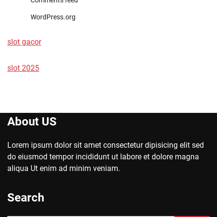
WordPress.org
slot gacor
slot 2025
About US
Lorem ipsum dolor sit amet consectetur dipisicing elit sed
do eiusmod tempor incididunt ut labore et dolore magna
aliqua Ut enim ad minim veniam.
Search