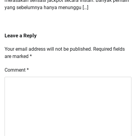
merasakan sensasi jackpot secara instan. Banyak pemain
yang sebelumnya hanya menunggu […]
Leave a Reply
Your email address will not be published.
Required fields
are marked
*
Comment
*