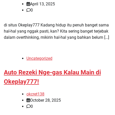
April 13, 2025
0
di situs Okeplay777 Kadang hidup itu penuh banget sama
hal-hal yang nggak pasti, kan? Kita sering banget terjebak
dalam overthinking, mikirin hal-hal yang bahkan belum […]
Uncategorized
Auto Rezeki Nge-gas Kalau Main di
Okeplay777!
okcret138
October 28, 2025
0