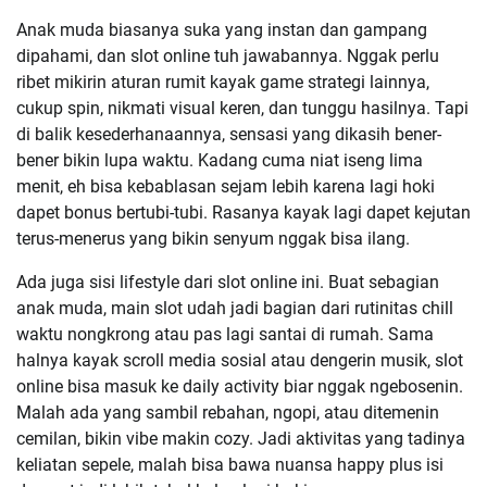
Anak muda biasanya suka yang instan dan gampang
dipahami, dan slot online tuh jawabannya. Nggak perlu
ribet mikirin aturan rumit kayak game strategi lainnya,
cukup spin, nikmati visual keren, dan tunggu hasilnya. Tapi
di balik kesederhanaannya, sensasi yang dikasih bener-
bener bikin lupa waktu. Kadang cuma niat iseng lima
menit, eh bisa kebablasan sejam lebih karena lagi hoki
dapet bonus bertubi-tubi. Rasanya kayak lagi dapet kejutan
terus-menerus yang bikin senyum nggak bisa ilang.
Ada juga sisi lifestyle dari slot online ini. Buat sebagian
anak muda, main slot udah jadi bagian dari rutinitas chill
waktu nongkrong atau pas lagi santai di rumah. Sama
halnya kayak scroll media sosial atau dengerin musik, slot
online bisa masuk ke daily activity biar nggak ngebosenin.
Malah ada yang sambil rebahan, ngopi, atau ditemenin
cemilan, bikin vibe makin cozy. Jadi aktivitas yang tadinya
keliatan sepele, malah bisa bawa nuansa happy plus isi