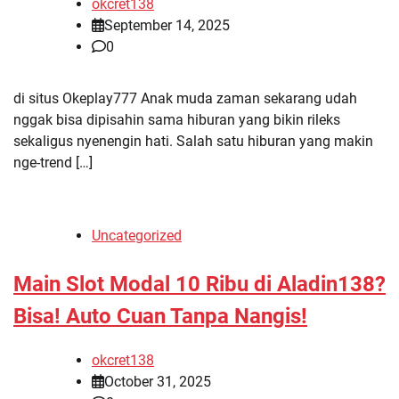
okcret138
September 14, 2025
0
di situs Okeplay777 Anak muda zaman sekarang udah
nggak bisa dipisahin sama hiburan yang bikin rileks
sekaligus nyenengin hati. Salah satu hiburan yang makin
nge-trend […]
Uncategorized
Main Slot Modal 10 Ribu di Aladin138?
Bisa! Auto Cuan Tanpa Nangis!
okcret138
October 31, 2025