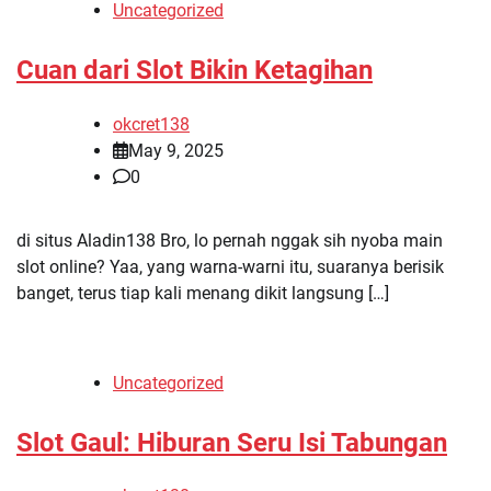
Uncategorized
Cuan dari Slot Bikin Ketagihan
okcret138
May 9, 2025
0
di situs Aladin138 Bro, lo pernah nggak sih nyoba main
slot online? Yaa, yang warna-warni itu, suaranya berisik
banget, terus tiap kali menang dikit langsung […]
Uncategorized
Slot Gaul: Hiburan Seru Isi Tabungan