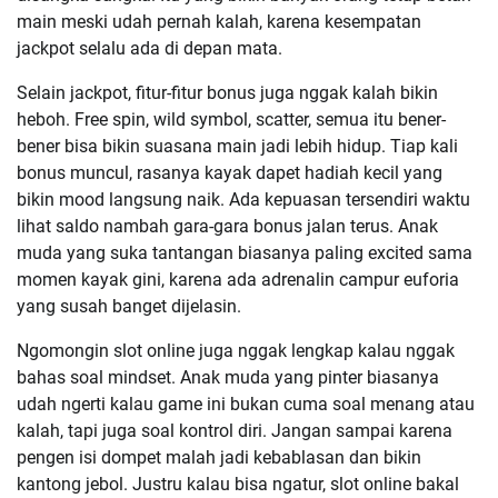
main meski udah pernah kalah, karena kesempatan
jackpot selalu ada di depan mata.
Selain jackpot, fitur-fitur bonus juga nggak kalah bikin
heboh. Free spin, wild symbol, scatter, semua itu bener-
bener bisa bikin suasana main jadi lebih hidup. Tiap kali
bonus muncul, rasanya kayak dapet hadiah kecil yang
bikin mood langsung naik. Ada kepuasan tersendiri waktu
lihat saldo nambah gara-gara bonus jalan terus. Anak
muda yang suka tantangan biasanya paling excited sama
momen kayak gini, karena ada adrenalin campur euforia
yang susah banget dijelasin.
Ngomongin slot online juga nggak lengkap kalau nggak
bahas soal mindset. Anak muda yang pinter biasanya
udah ngerti kalau game ini bukan cuma soal menang atau
kalah, tapi juga soal kontrol diri. Jangan sampai karena
pengen isi dompet malah jadi kebablasan dan bikin
kantong jebol. Justru kalau bisa ngatur, slot online bakal