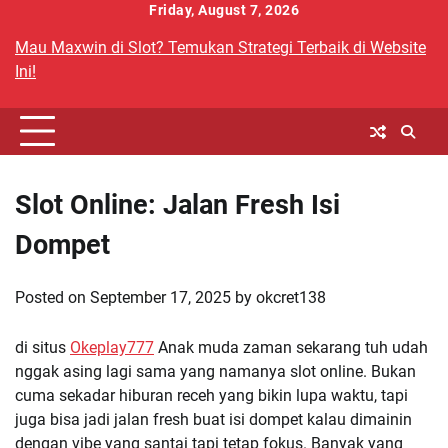
Skip
Friday, August 7, 2026
to
Mau Maxwin di Slot? Temukan Strategi Terbaik di Website
content
Ini!
Slot Online: Jalan Fresh Isi
Dompet
Posted on
September 17, 2025
by
okcret138
di situs
Okeplay777
Anak muda zaman sekarang tuh udah
nggak asing lagi sama yang namanya slot online. Bukan
cuma sekadar hiburan receh yang bikin lupa waktu, tapi
juga bisa jadi jalan fresh buat isi dompet kalau dimainin
dengan vibe yang santai tapi tetap fokus. Banyak yang