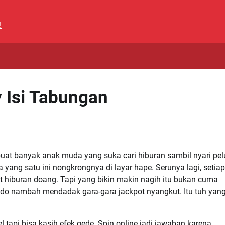
!
 Isi Tabungan
u buat banyak anak muda yang suka cari hiburan sambil nyari pe
ang satu ini nongkrongnya di layar hape. Serunya lagi, setiap
et hiburan doang. Tapi yang bikin makin nagih itu bukan cuma
aldo nambah mendadak gara-gara jackpot nyangkut. Itu tuh yan
 tapi bisa kasih efek gede. Spin online jadi jawaban karena