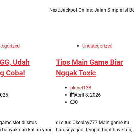
Next:
Jackpot Online: Jalan Simple Isi B
tegorized
Uncategorized
 GG, Udah
Tips Main Game Biar
g Coba!
Nggak Toxic
okcret138
2025
April 8, 2026
0
ame slot di situs
di situs Okeplay777 Main game itu
i banyak dari kalian yang
harusnya jadi tempat buat have fun,