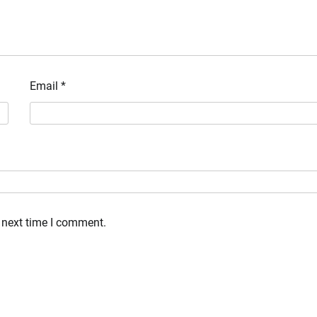
Email
*
 next time I comment.