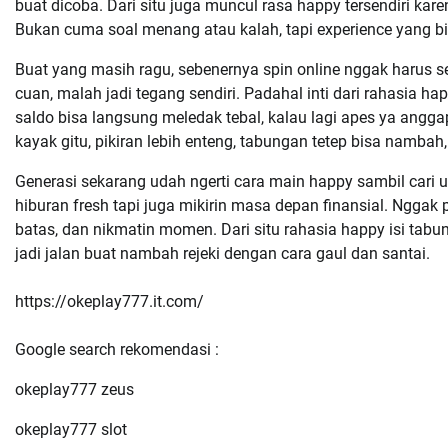
buat dicoba. Dari situ juga muncul rasa happy tersendiri kar
Bukan cuma soal menang atau kalah, tapi experience yang bik
Buat yang masih ragu, sebenernya spin online nggak harus sel
cuan, malah jadi tegang sendiri. Padahal inti dari rahasia hap
saldo bisa langsung meledak tebal, kalau lagi apes ya angg
kayak gitu, pikiran lebih enteng, tabungan tetep bisa nambah,
Generasi sekarang udah ngerti cara main happy sambil cari 
hiburan fresh tapi juga mikirin masa depan finansial. Nggak p
batas, dan nikmatin momen. Dari situ rahasia happy isi tabu
jadi jalan buat nambah rejeki dengan cara gaul dan santai.
https://okeplay777.it.com/
Google search rekomendasi :
okeplay777 zeus
okeplay777 slot