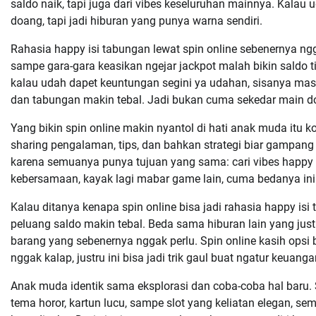
saldo naik, tapi juga dari vibes keseluruhan mainnya. Kalau ud
doang, tapi jadi hiburan yang punya warna sendiri.
Rahasia happy isi tabungan lewat spin online sebenernya ngga
sampe gara-gara keasikan ngejar jackpot malah bikin saldo t
kalau udah dapet keuntungan segini ya udahan, sisanya masuk
dan tabungan makin tebal. Jadi bukan cuma sekedar main do
Yang bikin spin online makin nyantol di hati anak muda itu 
sharing pengalaman, tips, dan bahkan strategi biar gampang 
karena semuanya punya tujuan yang sama: cari vibes happy
kebersamaan, kayak lagi mabar game lain, cuma bedanya ini 
Kalau ditanya kenapa spin online bisa jadi rahasia happy isi
peluang saldo makin tebal. Beda sama hiburan lain yang justr
barang yang sebenernya nggak perlu. Spin online kasih opsi 
nggak kalap, justru ini bisa jadi trik gaul buat ngatur keuang
Anak muda identik sama eksplorasi dan coba-coba hal baru. S
tema horor, kartun lucu, sampe slot yang keliatan elegan, s