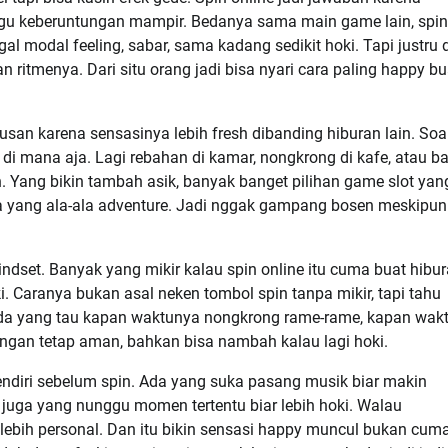
nggu keberuntungan mampir. Bedanya sama main game lain, spin 
al modal feeling, sabar, sama kadang sedikit hoki. Tapi justru d
 ritmenya. Dari situ orang jadi bisa nyari cara paling happy bu
san karena sensasinya lebih fresh dibanding hiburan lain. Soa
a, di mana aja. Lagi rebahan di kamar, nongkrong di kafe, atau 
. Yang bikin tambah asik, banyak banget pilihan game slot yan
a yang ala-ala adventure. Jadi nggak gampang bosen meskipun
dset. Banyak yang mikir kalau spin online itu cuma buat hibur
i. Caranya bukan asal neken tombol spin tanpa mikir, tapi tahu
uda yang tau kapan waktunya nongkrong rame-rame, kapan wak
bungan tetap aman, bahkan bisa nambah kalau lagi hoki.
endiri sebelum spin. Ada yang suka pasang musik biar makin
juga yang nunggu momen tertentu biar lebih hoki. Walau
di lebih personal. Dan itu bikin sensasi happy muncul bukan cum