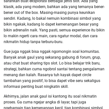
sarankan buat eksplorasi berbagai jenis slot. Ada yang
klasik, ada yang modern, bahkan ada yang temanya bener-
bener out of the box. Masing-masing punya keunikan
sendiri. Kadang, lo bakal nemuin kombinasi simbol yang
bikin ngakak, kadang lo dapet kemenangan besar yang
bikin adrenalin naik. Yang pasti, semua experience itu bikin
lo makin ngerti cara main, cara ngatur modal, dan cara
nikmatin hidup tanpa terburu-buru.
Gue juga nggak bisa nggak ngomongin soal komunitas.
Banyak anak gaul yang sekarang gabung di forum, grup,
atau chat buat sharing tips slot. Lo bisa belajar trik baru,
strategi, bahkan cuma ngobrol santai tentang pengalaman
menang dan kalah. Rasanya tuh kayak dapet circle
tambahan yang positif, lo bisa dapet vibe seru sekaligus
informasi penting buat ningkatin skill.
Akhirnya, jalan anak gaul isi kantong itu soal nikmatin
proses. Ga cuma ngejar angka di layar, tapi juga
ngehargain tiap kemenangan kecil, tiap kombinasi simbol,