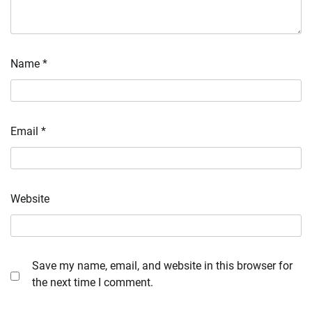
Name
*
Email
*
Website
Save my name, email, and website in this browser for
the next time I comment.