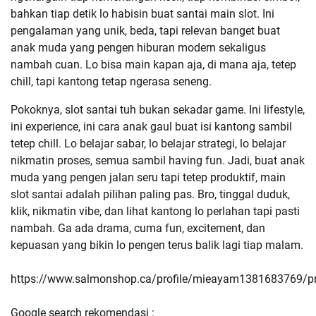
bahkan tiap detik lo habisin buat santai main slot. Ini
pengalaman yang unik, beda, tapi relevan banget buat
anak muda yang pengen hiburan modern sekaligus
nambah cuan. Lo bisa main kapan aja, di mana aja, tetep
chill, tapi kantong tetap ngerasa seneng.
Pokoknya, slot santai tuh bukan sekadar game. Ini lifestyle,
ini experience, ini cara anak gaul buat isi kantong sambil
tetep chill. Lo belajar sabar, lo belajar strategi, lo belajar
nikmatin proses, semua sambil having fun. Jadi, buat anak
muda yang pengen jalan seru tapi tetep produktif, main
slot santai adalah pilihan paling pas. Bro, tinggal duduk,
klik, nikmatin vibe, dan lihat kantong lo perlahan tapi pasti
nambah. Ga ada drama, cuma fun, excitement, dan
kepuasan yang bikin lo pengen terus balik lagi tiap malam.
https://www.salmonshop.ca/profile/mieayam1381683769/pr
Google search rekomendasi :