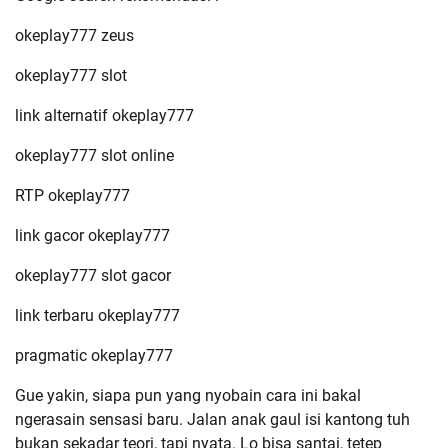
okeplay777 zeus
okeplay777 slot
link alternatif okeplay777
okeplay777 slot online
RTP okeplay777
link gacor okeplay777
okeplay777 slot gacor
link terbaru okeplay777
pragmatic okeplay777
Gue yakin, siapa pun yang nyobain cara ini bakal
ngerasain sensasi baru. Jalan anak gaul isi kantong tuh
bukan sekadar teori, tapi nyata. Lo bisa santai, tetep