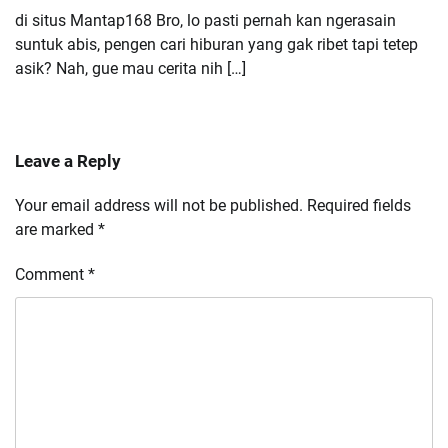
di situs Mantap168 Bro, lo pasti pernah kan ngerasain
suntuk abis, pengen cari hiburan yang gak ribet tapi tetep
asik? Nah, gue mau cerita nih […]
Leave a Reply
Your email address will not be published.
Required fields
are marked
*
Comment
*