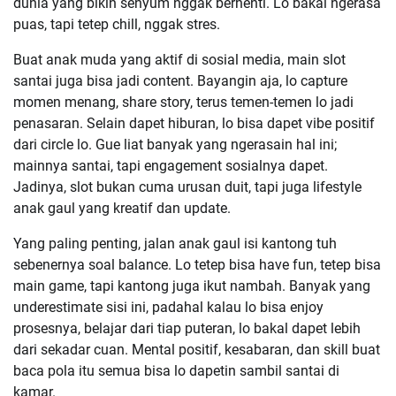
dunia yang bikin senyum nggak berhenti. Lo bakal ngerasa
puas, tapi tetep chill, nggak stres.
Buat anak muda yang aktif di sosial media, main slot
santai juga bisa jadi content. Bayangin aja, lo capture
momen menang, share story, terus temen-temen lo jadi
penasaran. Selain dapet hiburan, lo bisa dapet vibe positif
dari circle lo. Gue liat banyak yang ngerasain hal ini;
mainnya santai, tapi engagement sosialnya dapet.
Jadinya, slot bukan cuma urusan duit, tapi juga lifestyle
anak gaul yang kreatif dan update.
Yang paling penting, jalan anak gaul isi kantong tuh
sebenernya soal balance. Lo tetep bisa have fun, tetep bisa
main game, tapi kantong juga ikut nambah. Banyak yang
underestimate sisi ini, padahal kalau lo bisa enjoy
prosesnya, belajar dari tiap puteran, lo bakal dapet lebih
dari sekadar cuan. Mental positif, kesabaran, dan skill buat
baca pola itu semua bisa lo dapetin sambil santai di
kamar.