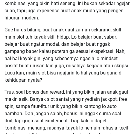
kombinasi yang bikin hati seneng. Ini bukan sekadar ngejar
cuan, tapi juga experience buat anak muda yang pengen
hiburan modern.
Gue harus bilang, buat anak gaul zaman sekarang, skill
main slot tuh kayak skill hidup. Lo belajar buat sabar,
belajar buat ngatur modal, dan belajar buat nggak
gampang baper kalau puteran ga sesuai ekspektasi. Nah,
hal-hal kayak gini yang sebenernya ngasih lo mindset
positif buat urusan lain juga, misalnya kerjaan atau skripsi.
Lucu kan, main slot bisa ngajarin lo hal yang berguna di
kehidupan nyata?
Trus, soal bonus dan reward, ini yang bikin jalan anak gaul
makin asik. Banyak slot santai yang nyediain jackpot, free
spin, sampe fitur-fitur unik yang bikin kantong lo auto
nambah. Dan jangan salah, bonus ini nggak cuma soal
duit, tapi juga soal excitement. Tiap kali lo dapet
kombinasi menang, rasanya kayak lo nemuin rahasia kecil