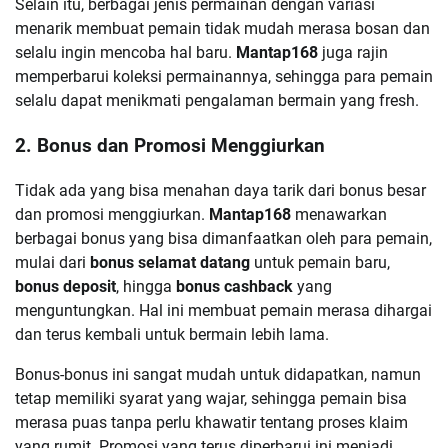
Selain itu, berbagai jenis permainan dengan variasi
menarik membuat pemain tidak mudah merasa bosan dan
selalu ingin mencoba hal baru.
Mantap168
juga rajin
memperbarui koleksi permainannya, sehingga para pemain
selalu dapat menikmati pengalaman bermain yang fresh.
2. Bonus dan Promosi Menggiurkan
Tidak ada yang bisa menahan daya tarik dari bonus besar
dan promosi menggiurkan.
Mantap168
menawarkan
berbagai bonus yang bisa dimanfaatkan oleh para pemain,
mulai dari
bonus selamat datang
untuk pemain baru,
bonus deposit
, hingga
bonus cashback
yang
menguntungkan. Hal ini membuat pemain merasa dihargai
dan terus kembali untuk bermain lebih lama.
Bonus-bonus ini sangat mudah untuk didapatkan, namun
tetap memiliki syarat yang wajar, sehingga pemain bisa
merasa puas tanpa perlu khawatir tentang proses klaim
yang rumit. Promosi yang terus diperbarui ini menjadi