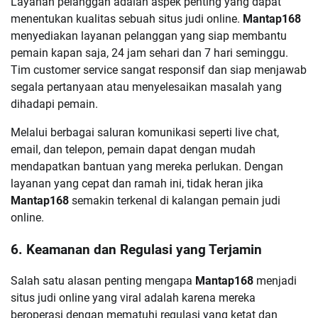
Layanan pelanggan adalah aspek penting yang dapat
menentukan kualitas sebuah situs judi online.
Mantap168
menyediakan layanan pelanggan yang siap membantu
pemain kapan saja, 24 jam sehari dan 7 hari seminggu.
Tim customer service sangat responsif dan siap menjawab
segala pertanyaan atau menyelesaikan masalah yang
dihadapi pemain.
Melalui berbagai saluran komunikasi seperti live chat,
email, dan telepon, pemain dapat dengan mudah
mendapatkan bantuan yang mereka perlukan. Dengan
layanan yang cepat dan ramah ini, tidak heran jika
Mantap168
semakin terkenal di kalangan pemain judi
online.
6. Keamanan dan Regulasi yang Terjamin
Salah satu alasan penting mengapa
Mantap168
menjadi
situs judi online yang viral adalah karena mereka
beroperasi dengan mematuhi regulasi yang ketat dan