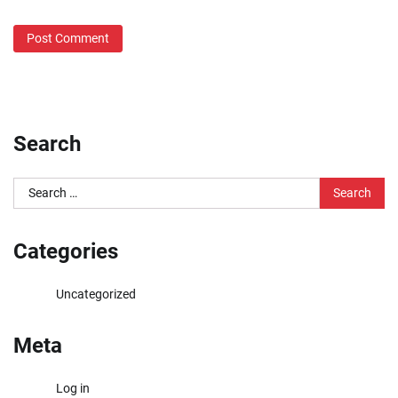
Search
Search
for:
Categories
Uncategorized
Meta
Log in