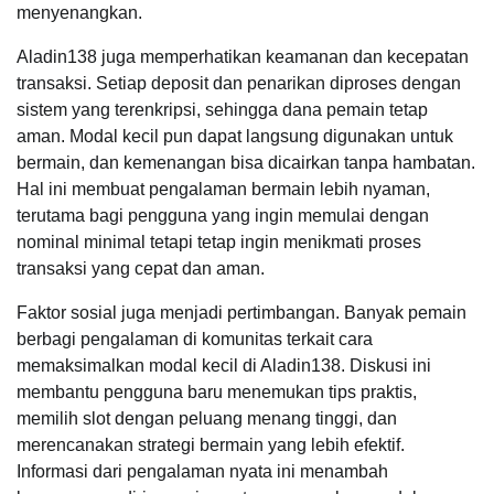
menyenangkan.
Aladin138 juga memperhatikan keamanan dan kecepatan
transaksi. Setiap deposit dan penarikan diproses dengan
sistem yang terenkripsi, sehingga dana pemain tetap
aman. Modal kecil pun dapat langsung digunakan untuk
bermain, dan kemenangan bisa dicairkan tanpa hambatan.
Hal ini membuat pengalaman bermain lebih nyaman,
terutama bagi pengguna yang ingin memulai dengan
nominal minimal tetapi tetap ingin menikmati proses
transaksi yang cepat dan aman.
Faktor sosial juga menjadi pertimbangan. Banyak pemain
berbagi pengalaman di komunitas terkait cara
memaksimalkan modal kecil di Aladin138. Diskusi ini
membantu pengguna baru menemukan tips praktis,
memilih slot dengan peluang menang tinggi, dan
merencanakan strategi bermain yang lebih efektif.
Informasi dari pengalaman nyata ini menambah