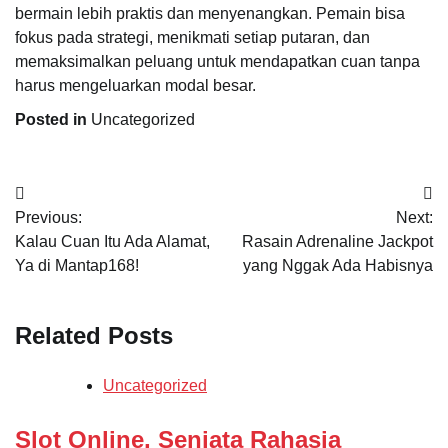
bermain lebih praktis dan menyenangkan. Pemain bisa
fokus pada strategi, menikmati setiap putaran, dan
memaksimalkan peluang untuk mendapatkan cuan tanpa
harus mengeluarkan modal besar.
Posted in
Uncategorized
Post
Previous:
Next:
navigation
Kalau Cuan Itu Ada Alamat,
Rasain Adrenaline Jackpot
Ya di Mantap168!
yang Nggak Ada Habisnya
Related Posts
Uncategorized
Slot Online, Senjata Rahasia