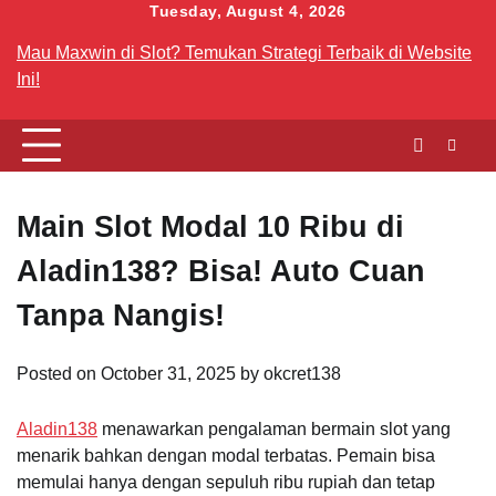
Skip
Tuesday, August 4, 2026
to
Mau Maxwin di Slot? Temukan Strategi Terbaik di Website
content
Ini!
Main Slot Modal 10 Ribu di
Aladin138? Bisa! Auto Cuan
Tanpa Nangis!
Posted on
October 31, 2025
by
okcret138
Aladin138
menawarkan pengalaman bermain slot yang
menarik bahkan dengan modal terbatas. Pemain bisa
memulai hanya dengan sepuluh ribu rupiah dan tetap