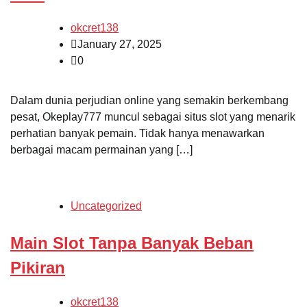
okcret138
January 27, 2025
0
Dalam dunia perjudian online yang semakin berkembang
pesat, Okeplay777 muncul sebagai situs slot yang menarik
perhatian banyak pemain. Tidak hanya menawarkan
berbagai macam permainan yang […]
Uncategorized
Main Slot Tanpa Banyak Beban
Pikiran
okcret138