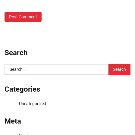
Search
Search
for:
Categories
Uncategorized
Meta