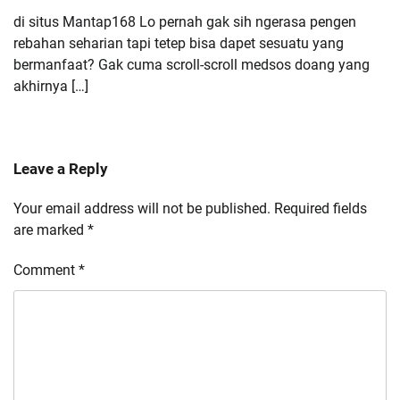
di situs Mantap168 Lo pernah gak sih ngerasa pengen
rebahan seharian tapi tetep bisa dapet sesuatu yang
bermanfaat? Gak cuma scroll-scroll medsos doang yang
akhirnya […]
Leave a Reply
Your email address will not be published.
Required fields
are marked
*
Comment
*