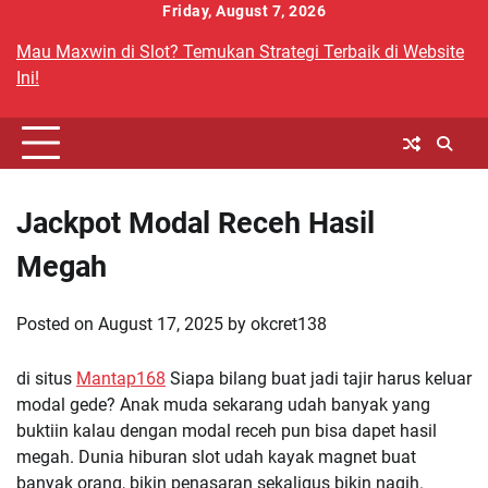
Skip
Friday, August 7, 2026
to
Mau Maxwin di Slot? Temukan Strategi Terbaik di Website
content
Ini!
Jackpot Modal Receh Hasil
Megah
Posted on
August 17, 2025
by
okcret138
di situs
Mantap168
Siapa bilang buat jadi tajir harus keluar
modal gede? Anak muda sekarang udah banyak yang
buktiin kalau dengan modal receh pun bisa dapet hasil
megah. Dunia hiburan slot udah kayak magnet buat
banyak orang, bikin penasaran sekaligus bikin nagih.