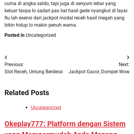
cuma di angka saldo, tapi juga di senyum lebar yang
keluar tanpa lo sadari pas liat hasil gede nyangkut di layar.
Itu lah esensi dari jackpot modal receh hasil megah yang
bikin hidup lo makin penuh warna.
Posted in
Uncategorized
Post
Previous:
Next:
navigation
Slot Receh, Untung Berderai
Jackpot Gacor, Dompet Wow
Related Posts
Uncategorized
Okeplay777: Platform dengan Sistem