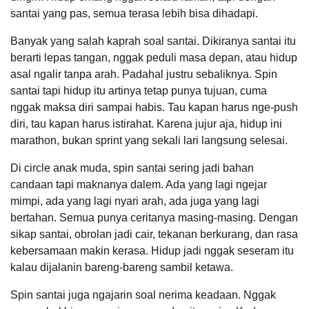
santai yang pas, semua terasa lebih bisa dihadapi.
Banyak yang salah kaprah soal santai. Dikiranya santai itu
berarti lepas tangan, nggak peduli masa depan, atau hidup
asal ngalir tanpa arah. Padahal justru sebaliknya. Spin
santai tapi hidup itu artinya tetap punya tujuan, cuma
nggak maksa diri sampai habis. Tau kapan harus nge-push
diri, tau kapan harus istirahat. Karena jujur aja, hidup ini
marathon, bukan sprint yang sekali lari langsung selesai.
Di circle anak muda, spin santai sering jadi bahan
candaan tapi maknanya dalem. Ada yang lagi ngejar
mimpi, ada yang lagi nyari arah, ada juga yang lagi
bertahan. Semua punya ceritanya masing-masing. Dengan
sikap santai, obrolan jadi cair, tekanan berkurang, dan rasa
kebersamaan makin kerasa. Hidup jadi nggak seseram itu
kalau dijalanin bareng-bareng sambil ketawa.
Spin santai juga ngajarin soal nerima keadaan. Nggak