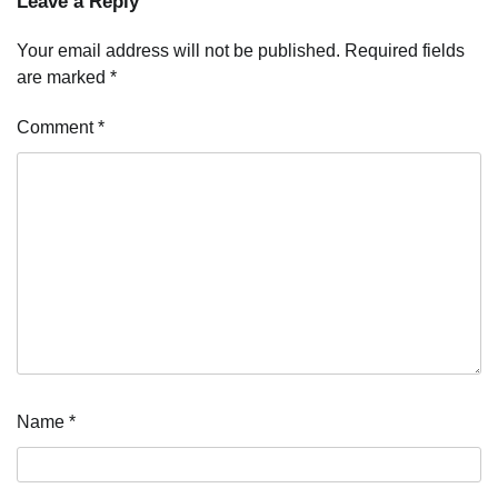
Leave a Reply
Your email address will not be published.
Required fields
are marked
*
Comment
*
Name
*