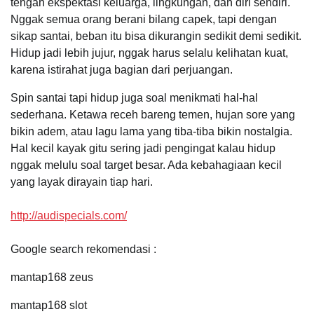
tengah ekspektasi keluarga, lingkungan, dan diri sendiri.
Nggak semua orang berani bilang capek, tapi dengan
sikap santai, beban itu bisa dikurangin sedikit demi sedikit.
Hidup jadi lebih jujur, nggak harus selalu kelihatan kuat,
karena istirahat juga bagian dari perjuangan.
Spin santai tapi hidup juga soal menikmati hal-hal
sederhana. Ketawa receh bareng temen, hujan sore yang
bikin adem, atau lagu lama yang tiba-tiba bikin nostalgia.
Hal kecil kayak gitu sering jadi pengingat kalau hidup
nggak melulu soal target besar. Ada kebahagiaan kecil
yang layak dirayain tiap hari.
http://audispecials.com/
Google search rekomendasi :
mantap168 zeus
mantap168 slot