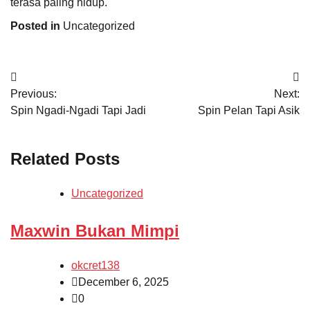
terasa paling hidup.
Posted in
Uncategorized
Post
Previous:
Next:
navigation
Spin Ngadi-Ngadi Tapi Jadi
Spin Pelan Tapi Asik
Related Posts
Uncategorized
Maxwin Bukan Mimpi
okcret138
December 6, 2025
0