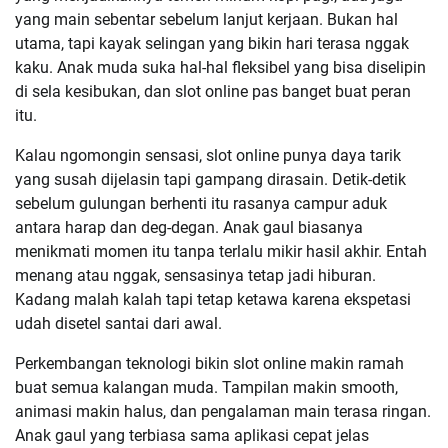
yang main sebentar sebelum lanjut kerjaan. Bukan hal
utama, tapi kayak selingan yang bikin hari terasa nggak
kaku. Anak muda suka hal-hal fleksibel yang bisa diselipin
di sela kesibukan, dan slot online pas banget buat peran
itu.
Kalau ngomongin sensasi, slot online punya daya tarik
yang susah dijelasin tapi gampang dirasain. Detik-detik
sebelum gulungan berhenti itu rasanya campur aduk
antara harap dan deg-degan. Anak gaul biasanya
menikmati momen itu tanpa terlalu mikir hasil akhir. Entah
menang atau nggak, sensasinya tetap jadi hiburan.
Kadang malah kalah tapi tetap ketawa karena ekspetasi
udah disetel santai dari awal.
Perkembangan teknologi bikin slot online makin ramah
buat semua kalangan muda. Tampilan makin smooth,
animasi makin halus, dan pengalaman main terasa ringan.
Anak gaul yang terbiasa sama aplikasi cepat jelas