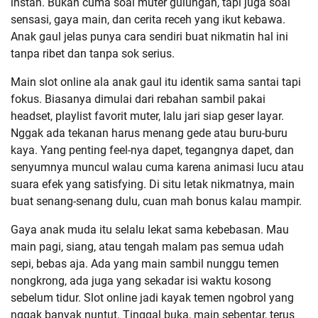
instan. Bukan cuma soal muter gulungan, tapi juga soal
sensasi, gaya main, dan cerita receh yang ikut kebawa.
Anak gaul jelas punya cara sendiri buat nikmatin hal ini
tanpa ribet dan tanpa sok serius.
Main slot online ala anak gaul itu identik sama santai tapi
fokus. Biasanya dimulai dari rebahan sambil pakai
headset, playlist favorit muter, lalu jari siap geser layar.
Nggak ada tekanan harus menang gede atau buru-buru
kaya. Yang penting feel-nya dapet, tegangnya dapet, dan
senyumnya muncul walau cuma karena animasi lucu atau
suara efek yang satisfying. Di situ letak nikmatnya, main
buat senang-senang dulu, cuan mah bonus kalau mampir.
Gaya anak muda itu selalu lekat sama kebebasan. Mau
main pagi, siang, atau tengah malam pas semua udah
sepi, bebas aja. Ada yang main sambil nunggu temen
nongkrong, ada juga yang sekadar isi waktu kosong
sebelum tidur. Slot online jadi kayak temen ngobrol yang
nggak banyak nuntut. Tinggal buka, main sebentar, terus