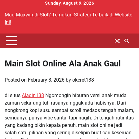
Skip
Sunday, August 9, 2026
to
Mau Maxwin di Slot? Temukan Strategi Terbaik di Website
content
Ini!
Main Slot Online Ala Anak Gaul
Posted on
February 3, 2026
by
okcret138
di situs
Aladin138
Ngomongin hiburan versi anak muda
zaman sekarang tuh rasanya nggak ada habisnya. Dari
nongkrong kopi susu sampai scroll medsos tengah malam,
semuanya punya vibe santai tapi nagih. Di tengah rutinitas
yang kadang bikin kepala penuh, main slot online jadi
salah satu pilihan yang sering diselipin buat cari keseruan