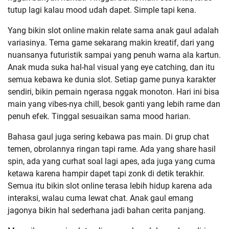
tutup lagi kalau mood udah dapet. Simple tapi kena.
Yang bikin slot online makin relate sama anak gaul adalah
variasinya. Tema game sekarang makin kreatif, dari yang
nuansanya futuristik sampai yang penuh warna ala kartun.
Anak muda suka hal-hal visual yang eye catching, dan itu
semua kebawa ke dunia slot. Setiap game punya karakter
sendiri, bikin pemain ngerasa nggak monoton. Hari ini bisa
main yang vibes-nya chill, besok ganti yang lebih rame dan
penuh efek. Tinggal sesuaikan sama mood harian.
Bahasa gaul juga sering kebawa pas main. Di grup chat
temen, obrolannya ringan tapi rame. Ada yang share hasil
spin, ada yang curhat soal lagi apes, ada juga yang cuma
ketawa karena hampir dapet tapi zonk di detik terakhir.
Semua itu bikin slot online terasa lebih hidup karena ada
interaksi, walau cuma lewat chat. Anak gaul emang
jagonya bikin hal sederhana jadi bahan cerita panjang.