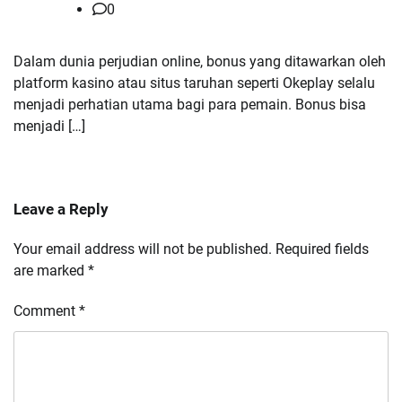
0
Dalam dunia perjudian online, bonus yang ditawarkan oleh
platform kasino atau situs taruhan seperti Okeplay selalu
menjadi perhatian utama bagi para pemain. Bonus bisa
menjadi […]
Leave a Reply
Your email address will not be published.
Required fields
are marked
*
Comment
*