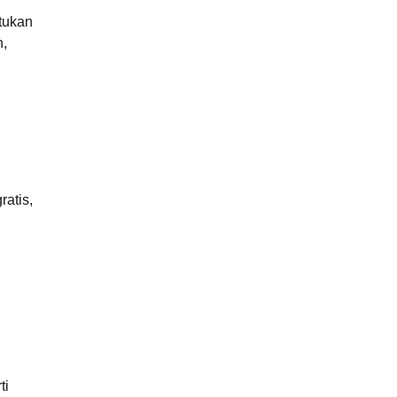
tukan
n,
ratis,
ti