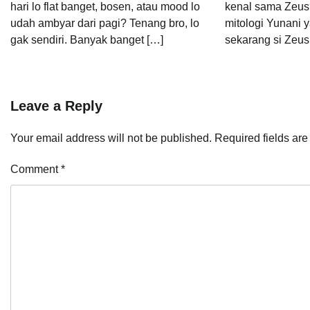
hari lo flat banget, bosen, atau mood lo
kenal sama Zeus?
udah ambyar dari pagi? Tenang bro, lo
mitologi Yunani 
gak sendiri. Banyak banget […]
sekarang si Zeus 
Leave a Reply
Your email address will not be published.
Required fields ar
Comment
*