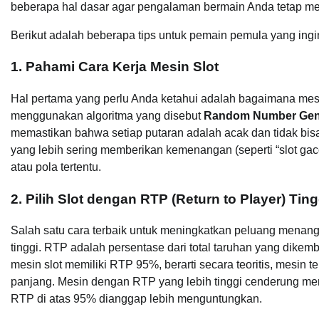
beberapa hal dasar agar pengalaman bermain Anda tetap 
Berikut adalah beberapa tips untuk pemain pemula yang ing
1.
Pahami Cara Kerja Mesin Slot
Hal pertama yang perlu Anda ketahui adalah bagaimana mesin s
menggunakan algoritma yang disebut
Random Number Gene
memastikan bahwa setiap putaran adalah acak dan tidak bisa 
yang lebih sering memberikan kemenangan (seperti “slot gaco
atau pola tertentu.
2.
Pilih Slot dengan RTP (Return to Player) Ting
Salah satu cara terbaik untuk meningkatkan peluang menan
tinggi. RTP adalah persentase dari total taruhan yang dike
mesin slot memiliki RTP 95%, berarti secara teoritis, mesin
panjang. Mesin dengan RTP yang lebih tinggi cenderung me
RTP di atas 95% dianggap lebih menguntungkan.