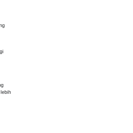
ang
gi
ng
lebih