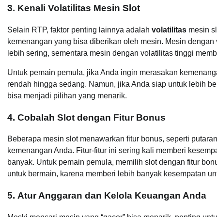
3.
Kenali Volatilitas Mesin Slot
Selain RTP, faktor penting lainnya adalah
volatilitas
mesin sl
kemenangan yang bisa diberikan oleh mesin. Mesin dengan 
lebih sering, sementara mesin dengan volatilitas tinggi me
Untuk pemain pemula, jika Anda ingin merasakan kemenangan l
rendah hingga sedang. Namun, jika Anda siap untuk lebih beri
bisa menjadi pilihan yang menarik.
4.
Cobalah Slot dengan Fitur Bonus
Beberapa mesin slot menawarkan fitur bonus, seperti putara
kemenangan Anda. Fitur-fitur ini sering kali memberi kese
banyak. Untuk pemain pemula, memilih slot dengan fitur b
untuk bermain, karena memberi lebih banyak kesempatan u
5.
Atur Anggaran dan Kelola Keuangan Anda