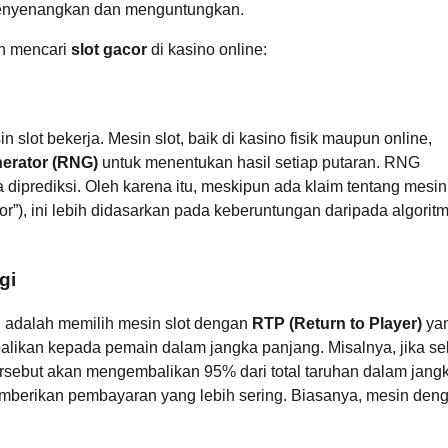
menyenangkan dan menguntungkan.
in mencari
slot gacor
di kasino online:
lot bekerja. Mesin slot, baik di kasino fisik maupun online,
rator (RNG)
untuk menentukan hasil setiap putaran. RNG
diprediksi. Oleh karena itu, meskipun ada klaim tentang mesin 
r”), ini lebih didasarkan pada keberuntungan daripada algorit
gi
g adalah memilih mesin slot dengan
RTP (Return to Player)
ya
mbalikan kepada pemain dalam jangka panjang. Misalnya, jika s
 tersebut akan mengembalikan 95% dari total taruhan dalam jang
mberikan pembayaran yang lebih sering. Biasanya, mesin den