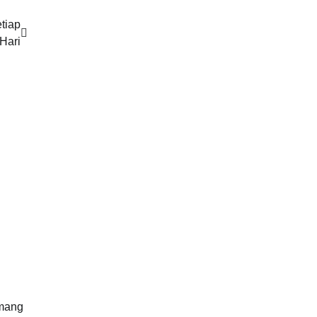
tiap
Hari
emang