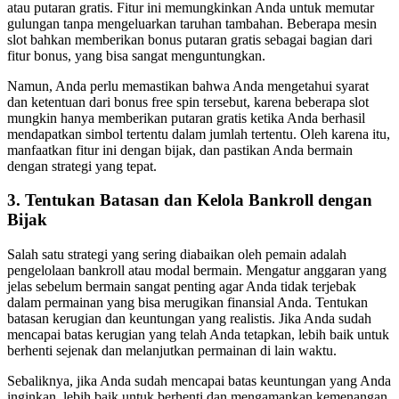
atau putaran gratis. Fitur ini memungkinkan Anda untuk memutar
gulungan tanpa mengeluarkan taruhan tambahan. Beberapa mesin
slot bahkan memberikan bonus putaran gratis sebagai bagian dari
fitur bonus, yang bisa sangat menguntungkan.
Namun, Anda perlu memastikan bahwa Anda mengetahui syarat
dan ketentuan dari bonus free spin tersebut, karena beberapa slot
mungkin hanya memberikan putaran gratis ketika Anda berhasil
mendapatkan simbol tertentu dalam jumlah tertentu. Oleh karena itu,
manfaatkan fitur ini dengan bijak, dan pastikan Anda bermain
dengan strategi yang tepat.
3.
Tentukan Batasan dan Kelola Bankroll dengan
Bijak
Salah satu strategi yang sering diabaikan oleh pemain adalah
pengelolaan bankroll atau modal bermain. Mengatur anggaran yang
jelas sebelum bermain sangat penting agar Anda tidak terjebak
dalam permainan yang bisa merugikan finansial Anda. Tentukan
batasan kerugian dan keuntungan yang realistis. Jika Anda sudah
mencapai batas kerugian yang telah Anda tetapkan, lebih baik untuk
berhenti sejenak dan melanjutkan permainan di lain waktu.
Sebaliknya, jika Anda sudah mencapai batas keuntungan yang Anda
inginkan, lebih baik untuk berhenti dan mengamankan kemenangan