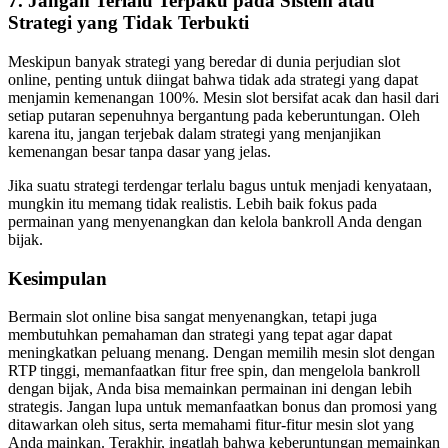
7.
Jangan Terlalu Terpaku pada Sistem atau
Strategi yang Tidak Terbukti
Meskipun banyak strategi yang beredar di dunia perjudian slot
online, penting untuk diingat bahwa tidak ada strategi yang dapat
menjamin kemenangan 100%. Mesin slot bersifat acak dan hasil dari
setiap putaran sepenuhnya bergantung pada keberuntungan. Oleh
karena itu, jangan terjebak dalam strategi yang menjanjikan
kemenangan besar tanpa dasar yang jelas.
Jika suatu strategi terdengar terlalu bagus untuk menjadi kenyataan,
mungkin itu memang tidak realistis. Lebih baik fokus pada
permainan yang menyenangkan dan kelola bankroll Anda dengan
bijak.
Kesimpulan
Bermain slot online bisa sangat menyenangkan, tetapi juga
membutuhkan pemahaman dan strategi yang tepat agar dapat
meningkatkan peluang menang. Dengan memilih mesin slot dengan
RTP tinggi, memanfaatkan fitur free spin, dan mengelola bankroll
dengan bijak, Anda bisa memainkan permainan ini dengan lebih
strategis. Jangan lupa untuk memanfaatkan bonus dan promosi yang
ditawarkan oleh situs, serta memahami fitur-fitur mesin slot yang
Anda mainkan. Terakhir, ingatlah bahwa keberuntungan memainkan