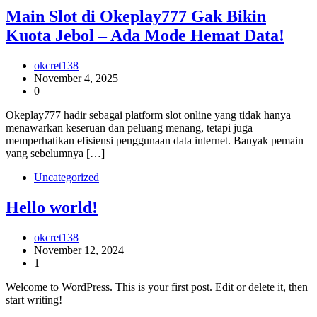
Main Slot di Okeplay777 Gak Bikin
Kuota Jebol – Ada Mode Hemat Data!
okcret138
November 4, 2025
0
Okeplay777 hadir sebagai platform slot online yang tidak hanya
menawarkan keseruan dan peluang menang, tetapi juga
memperhatikan efisiensi penggunaan data internet. Banyak pemain
yang sebelumnya […]
Uncategorized
Hello world!
okcret138
November 12, 2024
1
Welcome to WordPress. This is your first post. Edit or delete it, then
start writing!